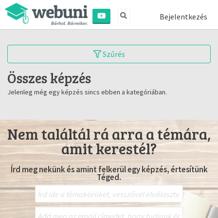
Bejelentkezés
Szűrés
Összes képzés
Jelenleg még egy képzés sincs ebben a kategóriában.
Nem találtál rá arra a témára,
amit kerestél?
Írd meg nekünk és amint felkerül egy képzés, értesítünk
Téged.