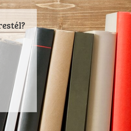
restél?
.