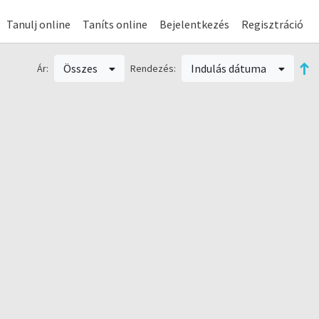
Tanulj online
Taníts online
Bejelentkezés
Regisztráció
Összes
Indulás dátuma
Ár:
Rendezés: