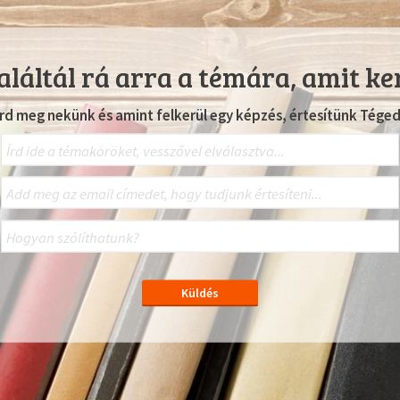
láltál rá arra a témára, amit ke
Írd meg nekünk és amint felkerül egy képzés, értesítünk Téged