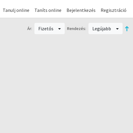
Tanulj online
Taníts online
Bejelentkezés
Regisztráció
Fizetős
Legújabb
Ár:
Rendezés: