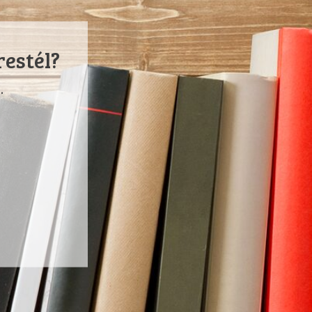
restél?
.