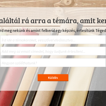
láltál rá arra a témára, amit ke
Írd meg nekünk és amint felkerül egy képzés, értesítünk Téged