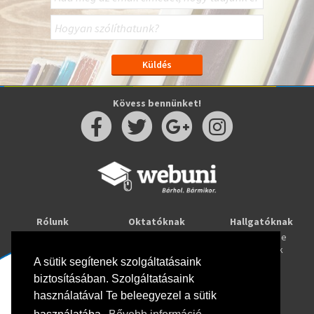
Kövess bennünket!
Rólunk
Oktatóknak
Hallgatóknak
Kapcsolat
Taníts online
Tanulj online
Oktatóink
Webuni blog
Képzések
Webuni Stúdió
A sütik segítenek szolgáltatásaink
biztosításában. Szolgáltatásaink
Info
használatával Te beleegyezel a sütik
Adatkezelési tájékoztató
ÁSZF