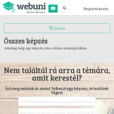
Bejelentkezés
Szűrés
Összes képzés
Jelenleg még egy képzés sincs ebben a kategóriában.
Nem találtál rá arra a témára,
amit kerestél?
Írd meg nekünk és amint felkerül egy képzés, értesítünk
Téged.