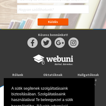
Kövess bennünket!
Rólunk
Oktatóknak
Hallgatóknak
Kapcsolat
Taníts online
Tanulj online
Oktatóink
Webuni blog
Képzések
Webuni Stúdió
A sütik segítenek szolgáltatásaink
biztosításában. Szolgáltatásaink
Info
használatával Te beleegyezel a sütik
Adatkezelési tájékoztató
ÁSZF