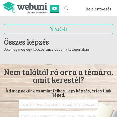
Bejelentkezés
Szűrés
Összes képzés
Jelenleg még egy képzés sincs ebben a kategóriában.
Nem találtál rá arra a témára,
amit kerestél?
Írd meg nekünk és amint felkerül egy képzés, értesítünk
Téged.