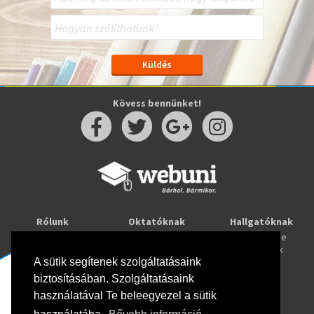
Kövess bennünket!
Rólunk
Oktatóknak
Hallgatóknak
Kapcsolat
Taníts online
Tanulj online
Oktatóink
Webuni blog
Képzések
Webuni Stúdió
A sütik segítenek szolgáltatásaink
biztosításában. Szolgáltatásaink
Info
használatával Te beleegyezel a sütik
Adatkezelési tájékoztató
ÁSZF