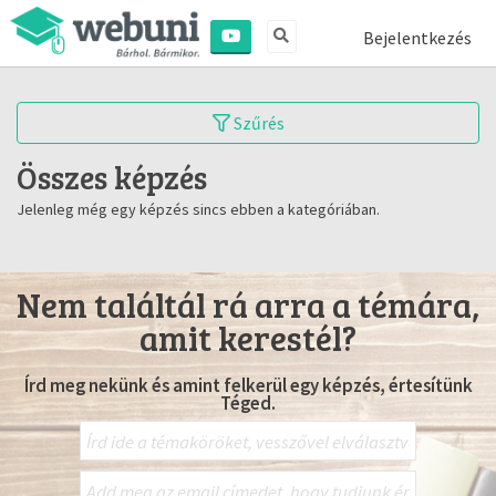
Bejelentkezés
Szűrés
Összes képzés
Jelenleg még egy képzés sincs ebben a kategóriában.
Nem találtál rá arra a témára,
amit kerestél?
Írd meg nekünk és amint felkerül egy képzés, értesítünk
Téged.