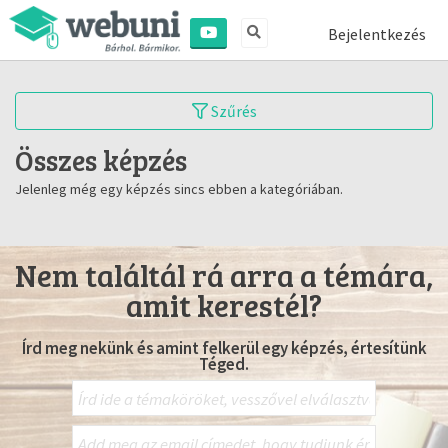
Bejelentkezés
Szűrés
Összes képzés
Jelenleg még egy képzés sincs ebben a kategóriában.
Nem találtál rá arra a témára,
amit kerestél?
Írd meg nekünk és amint felkerül egy képzés, értesítünk
Téged.