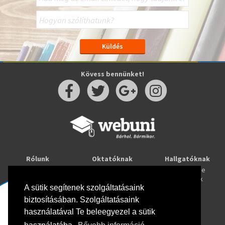
Kövess bennünket!
Rólunk
Oktatóknak
Hallgatóknak
Kapcsolat
Taníts online
Tanulj online
Oktatóink
Webuni blog
Képzések
Webuni Stúdió
A sütik segítenek szolgáltatásaink
biztosításában. Szolgáltatásaink
Info
használatával Te beleegyezel a sütik
Adatkezelési tájékoztató
ÁSZF