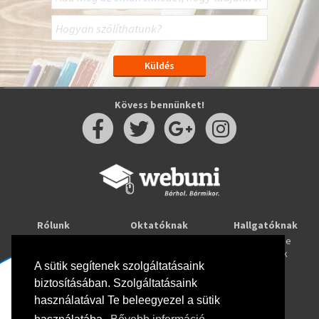
Kövess bennünket!
Rólunk
Oktatóknak
Hallgatóknak
Kapcsolat
Taníts online
Tanulj online
Oktatóink
Webuni blog
Képzések
Webuni Stúdió
A sütik segítenek szolgáltatásaink
biztosításában. Szolgáltatásaink
Info
használatával Te beleegyezel a sütik
Adatkezelési tájékoztató
ÁSZF