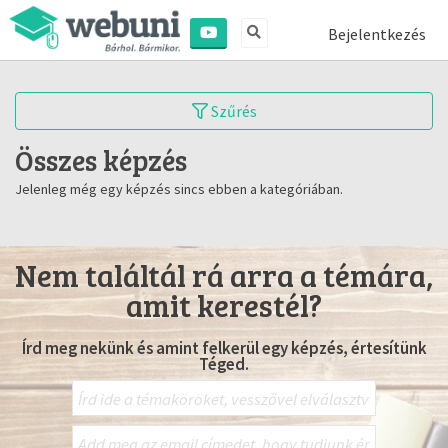
Bejelentkezés
Szűrés
Összes képzés
Jelenleg még egy képzés sincs ebben a kategóriában.
Nem találtál rá arra a témára,
amit kerestél?
Írd meg nekünk és amint felkerül egy képzés, értesítünk
Téged.