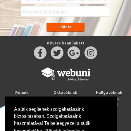
Kövess bennünket!
Rólunk
Oktatóknak
Hallgatóknak
Kapcsolat
Taníts online
Tanulj online
Oktatóink
Webuni blog
Képzések
Webuni Stúdió
A sütik segítenek szolgáltatásaink
biztosításában. Szolgáltatásaink
Info
használatával Te beleegyezel a sütik
Adatkezelési tájékoztató
ÁSZF