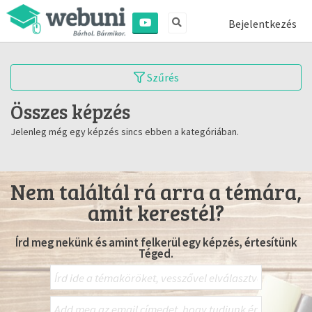
Bejelentkezés
Szűrés
Összes képzés
Jelenleg még egy képzés sincs ebben a kategóriában.
Nem találtál rá arra a témára,
amit kerestél?
Írd meg nekünk és amint felkerül egy képzés, értesítünk
Téged.