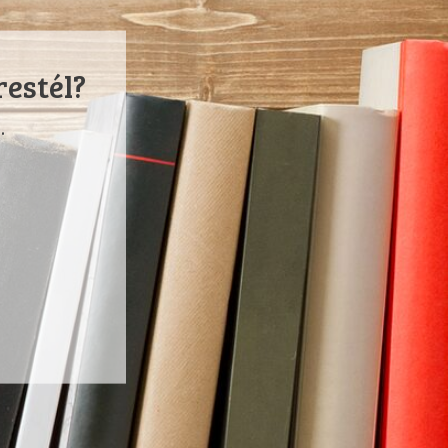
restél?
.