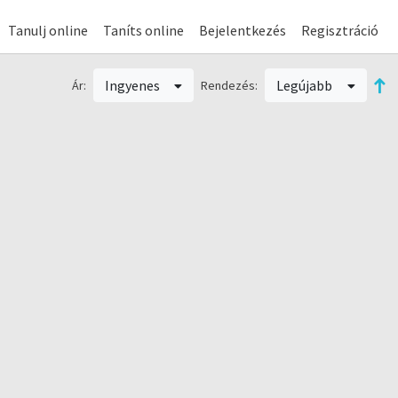
Tanulj online
Taníts online
Bejelentkezés
Regisztráció
Ingyenes
Legújabb
Ár:
Rendezés: