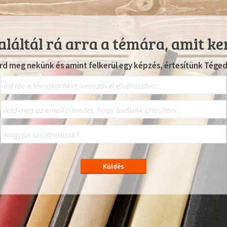
láltál rá arra a témára, amit ke
Írd meg nekünk és amint felkerül egy képzés, értesítünk Téged