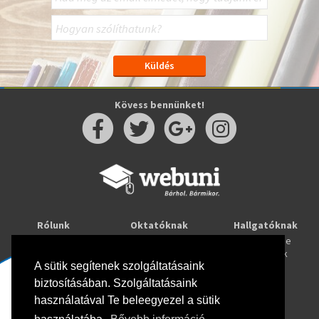
Kövess bennünket!
Rólunk
Oktatóknak
Hallgatóknak
Kapcsolat
Taníts online
Tanulj online
Oktatóink
Webuni blog
Képzések
Webuni Stúdió
A sütik segítenek szolgáltatásaink
biztosításában. Szolgáltatásaink
Info
használatával Te beleegyezel a sütik
Adatkezelési tájékoztató
ÁSZF