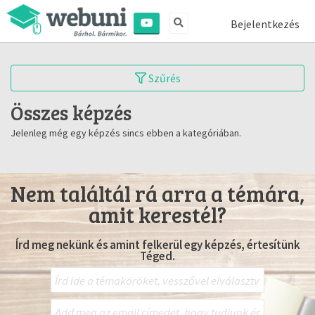
Bejelentkezés
Szűrés
Összes képzés
Jelenleg még egy képzés sincs ebben a kategóriában.
Nem találtál rá arra a témára,
amit kerestél?
Írd meg nekünk és amint felkerül egy képzés, értesítünk
Téged.