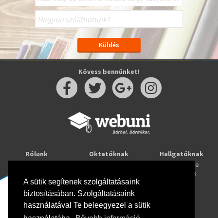
Kövess bennünket!
Rólunk
Oktatóknak
Hallgatóknak
Kapcsolat
Taníts online
Tanulj online
Oktatóink
Webuni blog
Képzések
Webuni Stúdió
A sütik segítenek szolgáltatásaink
biztosításában. Szolgáltatásaink
Info
használatával Te beleegyezel a sütik
Adatkezelési tájékoztató
ÁSZF