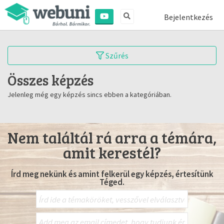
Bejelentkezés
Szűrés
Összes képzés
Jelenleg még egy képzés sincs ebben a kategóriában.
Nem találtál rá arra a témára,
amit kerestél?
Írd meg nekünk és amint felkerül egy képzés, értesítünk
Téged.