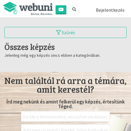
Bejelentkezés
Szűrés
Összes képzés
Jelenleg még egy képzés sincs ebben a kategóriában.
Nem találtál rá arra a témára,
amit kerestél?
Írd meg nekünk és amint felkerül egy képzés, értesítünk
Téged.