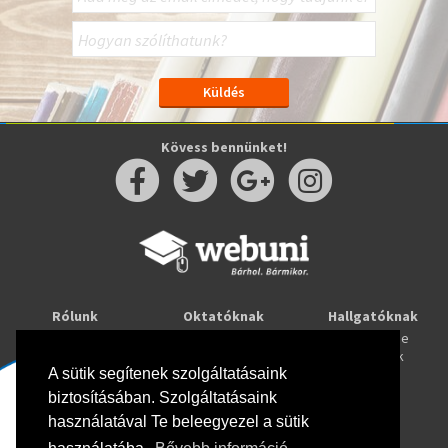
Kövess bennünket!
Rólunk
Oktatóknak
Hallgatóknak
Kapcsolat
Taníts online
Tanulj online
Oktatóink
Webuni blog
Képzések
Webuni Stúdió
A sütik segítenek szolgáltatásaink
biztosításában. Szolgáltatásaink
Info
használatával Te beleegyezel a sütik
Adatkezelési tájékoztató
ÁSZF