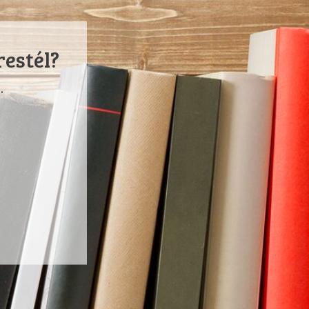
restél?
.