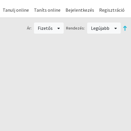
Tanulj online
Taníts online
Bejelentkezés
Regisztráció
Fizetős
Legújabb
Ár:
Rendezés: