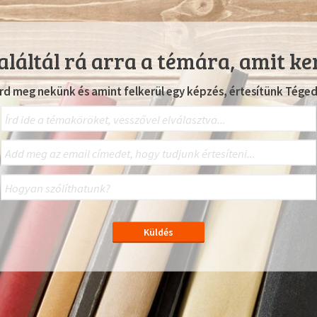
láltál rá arra a témára, amit ke
Írd meg nekünk és amint felkerül egy képzés, értesítünk Téged