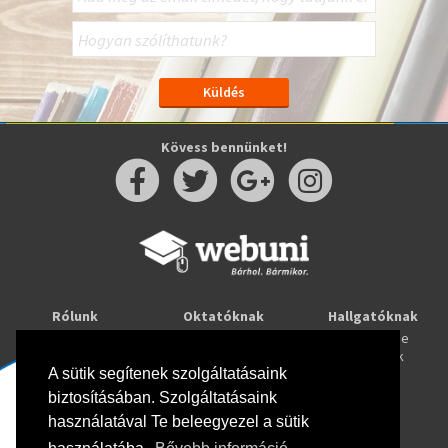
Kövess bennünket!
Rólunk
Oktatóknak
Hallgatóknak
Kapcsolat
Taníts online
Tanulj online
Oktatóink
Webuni blog
Képzések
Webuni Stúdió
A sütik segítenek szolgáltatásaink
biztosításában. Szolgáltatásaink
Info
használatával Te beleegyezel a sütik
Adatkezelési tájékoztató
ÁSZF