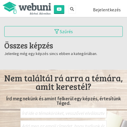
Bejelentkezés
Szűrés
Összes képzés
Jelenleg még egy képzés sincs ebben a kategóriában.
Nem találtál rá arra a témára,
amit kerestél?
Írd meg nekünk és amint felkerül egy képzés, értesítünk
Téged.