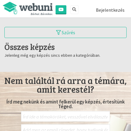
Bejelentkezés
Szűrés
Összes képzés
Jelenleg még egy képzés sincs ebben a kategóriában.
Nem találtál rá arra a témára,
amit kerestél?
Írd meg nekünk és amint felkerül egy képzés, értesítünk
Téged.