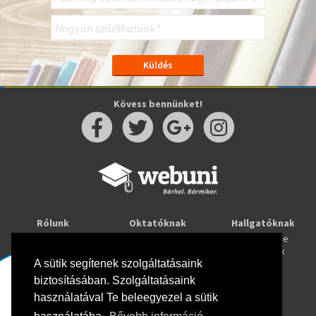
Kövess bennünket!
Rólunk
Oktatóknak
Hallgatóknak
Kapcsolat
Taníts online
Tanulj online
Oktatóink
Webuni blog
Képzések
Webuni Stúdió
A sütik segítenek szolgáltatásaink
biztosításában. Szolgáltatásaink
Info
használatával Te beleegyezel a sütik
Adatkezelési tájékoztató
ÁSZF