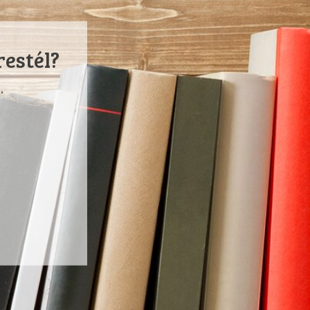
restél?
.