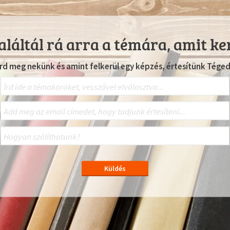
láltál rá arra a témára, amit ke
Írd meg nekünk és amint felkerül egy képzés, értesítünk Téged