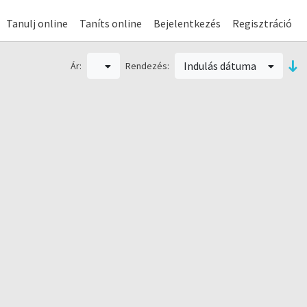
Tanulj online
Taníts online
Bejelentkezés
Regisztráció
Indulás dátuma
Ár:
Rendezés: