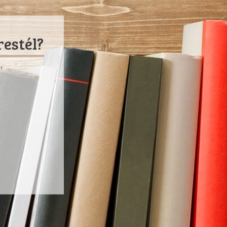
restél?
.