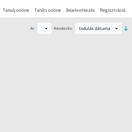
Tanulj online
Taníts online
Bejelentkezés
Regisztráció
Indulás dátuma
Ár:
Rendezés: