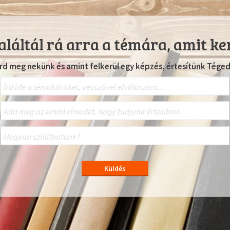
láltál rá arra a témára, amit ke
Írd meg nekünk és amint felkerül egy képzés, értesítünk Téged