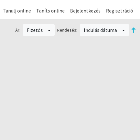
Tanulj online
Taníts online
Bejelentkezés
Regisztráció
Fizetős
Indulás dátuma
Ár:
Rendezés: