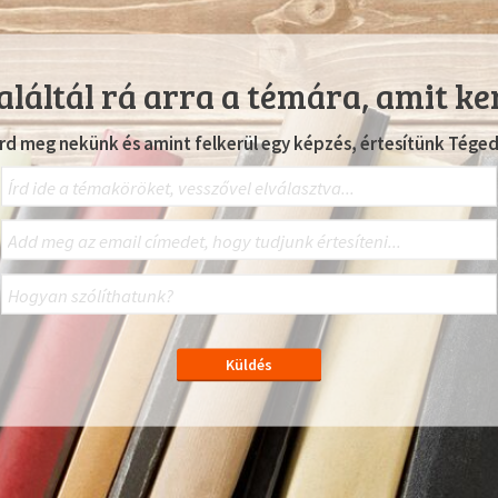
láltál rá arra a témára, amit ke
Írd meg nekünk és amint felkerül egy képzés, értesítünk Téged