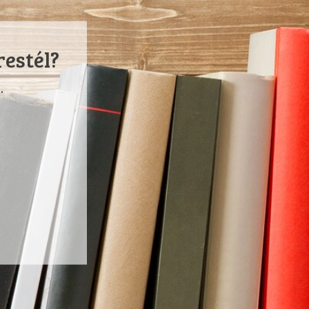
restél?
.