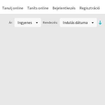
Tanulj online
Taníts online
Bejelentkezés
Regisztráció
Ingyenes
Indulás dátuma
Ár:
Rendezés: