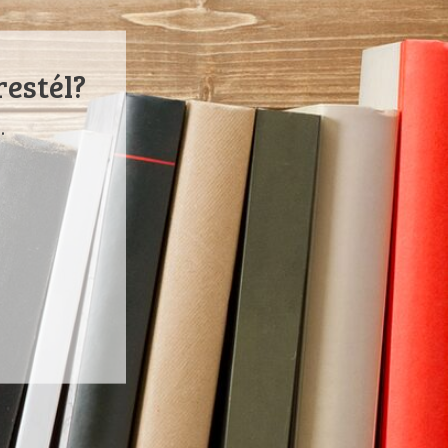
restél?
.