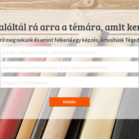
láltál rá arra a témára, amit ke
Írd meg nekünk és amint felkerül egy képzés, értesítünk Téged