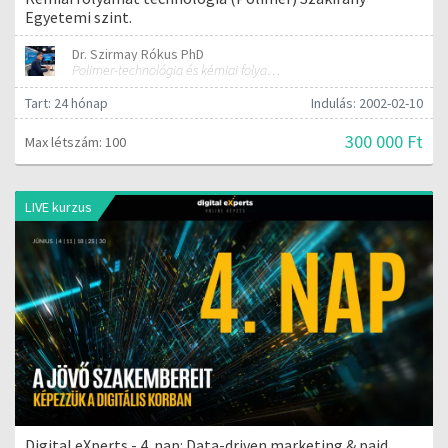
Egyetemi szint.
Dr. Szirmay Rókus PhD
Polimer-technológia és kémiai folyamat-technológia
Tart: 24 hónap
Indulás: 2002-02-10
300 000 Ft
Max létszám: 100
LIVE kurzus
Digital eXperts - 4. nap: Data-driven marketing & paid