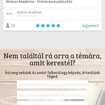
Webuni Akadémia - Online kurzuskészítés
Webuni Akadémia
oktatói csoport
Ingyenes!
78
Nem találtál rá arra a témára,
amit kerestél?
Írd meg nekünk és amint felkerül egy képzés, értesítünk
Téged.