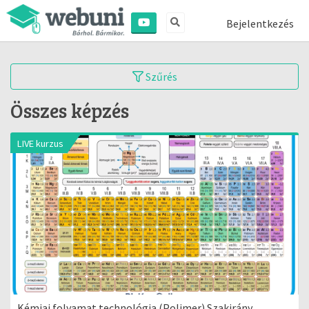
Bejelentkezés
Szűrés
Összes képzés
LIVE kurzus
Kémiai folyamat technológia (Polimer) Szakirány