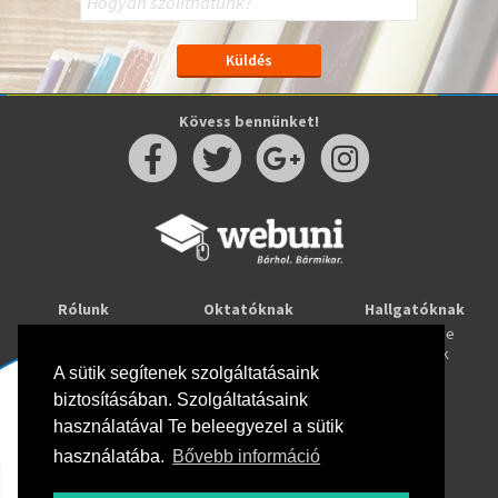
Kövess bennünket!
Rólunk
Oktatóknak
Hallgatóknak
Kapcsolat
Taníts online
Tanulj online
Oktatóink
Webuni blog
Képzések
A sütik segítenek szolgáltatásaink
Webuni Stúdió
biztosításában. Szolgáltatásaink
Info
használatával Te beleegyezel a sütik
Adatkezelési tájékoztató
ÁSZF
használatába.
Bővebb információ
Hirlevél adatkezelési tájékoztató
GYIK