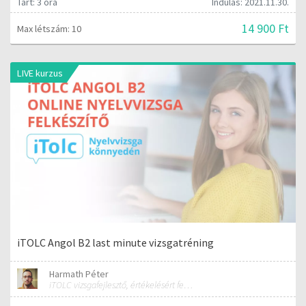
Tart: 3 óra
Indulás: 2021.11.30.
14 900 Ft
Max létszám: 10
LIVE kurzus
iTOLC Angol B2 last minute vizsgatréning
Harmath Péter
iTOLC vizsgafejlesztő, értékelésért felelős szakmai vezető