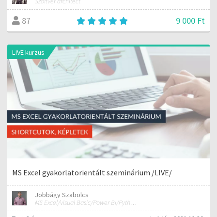
Szoftver architect
9 000 Ft
87
LIVE kurzus
MS Excel gyakorlatorientált szeminárium /LIVE/
Jobbágy Szabolcs
MS Excel/Visual Basic/Power BI/Python adatelemzési szakértő