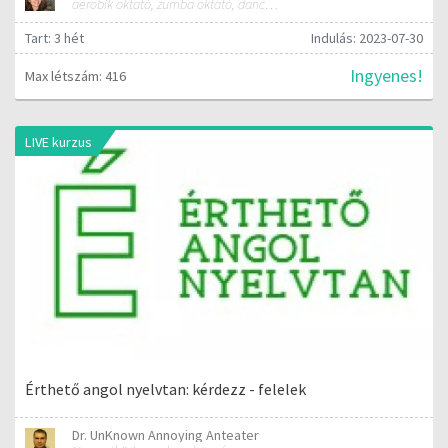
aerobik oktató, zumba oktató, dance instruktor
Tart: 3 hét
Indulás: 2023-07-30
Ingyenes!
Max létszám: 416
LIVE kurzus
Érthető angol nyelvtan: kérdezz - felelek
Dr. UnKnown Annoying Anteater