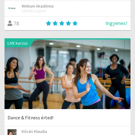
Webuni Akadémia
oktatói csoport
Ingyenes!
78
LIVE kurzus
Dance & Fitness érted!
Kővári Klaudia