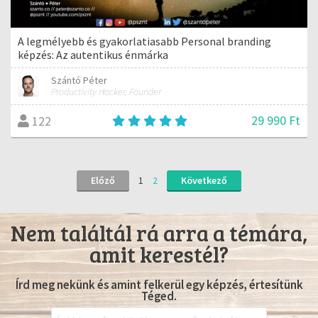
A legmélyebb és gyakorlatiasabb Personal branding
képzés: Az autentikus énmárka
Szántó Péter
Productivity Hacker, Founder
29 990 Ft
122
Előző
1
2
Következő
Nem találtál rá arra a témára,
amit kerestél?
Írd meg nekünk és amint felkerül egy képzés, értesítünk
Téged.