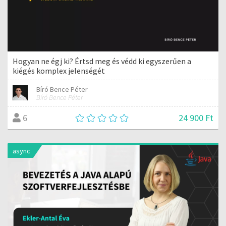
Hogyan ne égj ki? Értsd meg és védd ki egyszerűen a
kiégés komplex jelenségét
Bíró Bence Péter
Bíró Bence Péter
24 900 Ft
6
async