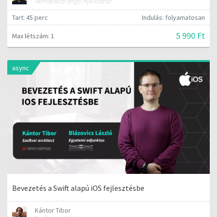
Nemzetközi angol nyelvtanár
Tart: 45 perc
Indulás: folyamatosan
5 990 Ft
Max létszám: 1
async
Bevezetés a Swift alapú iOS fejlesztésbe
Kántor Tibor