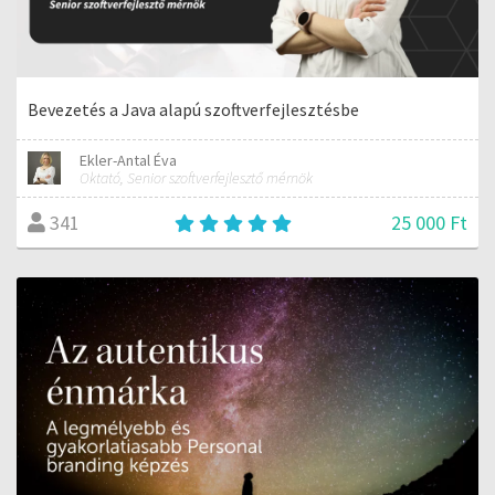
Bevezetés a Java alapú szoftverfejlesztésbe
Ekler-Antal Éva
Oktató, Senior szoftverfejlesztő mérnök
25 000 Ft
341