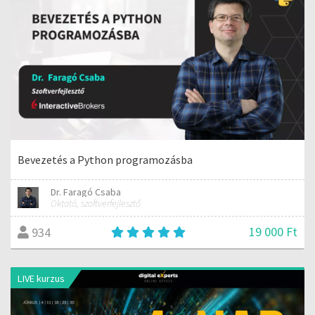
Bevezetés a Python programozásba
Dr. Faragó Csaba
Oktató, szoftverfejlesztő
19 000 Ft
934
LIVE kurzus