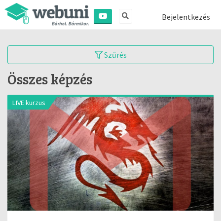
Bejelentkezés
Szűrés
Összes képzés
LIVE kurzus