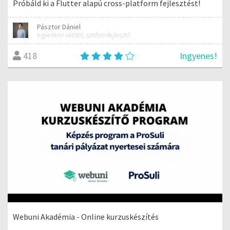
Próbáld ki a Flutter alapú cross-platform fejlesztést!
Pásztor Dániel
egyetemi oktató, szoftverfejlesztő
Ingyenes!
418
Webuni Akadémia - Online kurzuskészítés