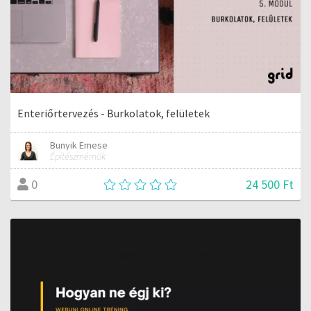
Enteriőrtervezés - Burkolatok, felületek
Bunyik Emese
Építészmérnök
24 500 Ft
0