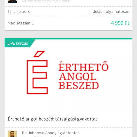
Nemzetközi angol nyelvtanár
Tart: 45 perc
Indulás: folyamatosan
4 990 Ft
Max létszám: 1
LIVE kurzus
Érthető angol beszéd: társalgási gyakorlat
Dr. UnKnown Annoying Anteater