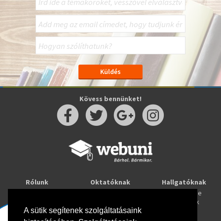
Kövess bennünket!
Rólunk
Oktatóknak
Hallgatóknak
Kapcsolat
Taníts online
Tanulj online
Oktatóink
Webuni blog
Képzések
A sütik segítenek szolgáltatásaink
Webuni Stúdió