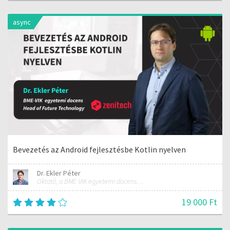
async
Bevezetés az Android fejlesztésbe Kotlin nyelven
Dr. Ekler Péter
Oktató, a BME-VIK egyetemi docense, az AutSoft Zrt. CTO-ja
19 000 Ft