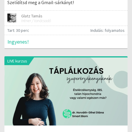
Szelídítsd meg a Gmail-sárkányt!
Glatz Tamás
tréner / tanácsadó
Tart: 30 perc
Indulás: folyamatos
Ingyenes!
LIVE kurzus