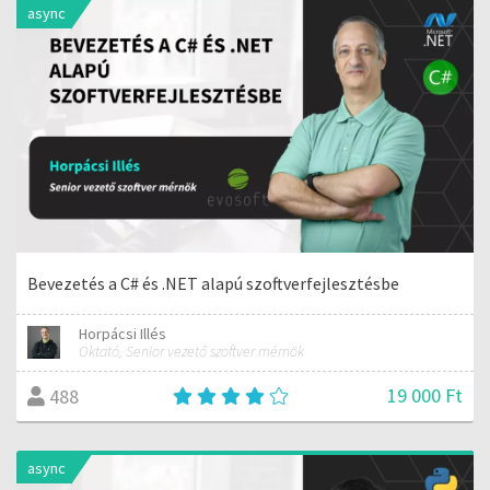
async
Bevezetés a C# és .NET alapú szoftverfejlesztésbe
Horpácsi Illés
Oktató, Senior vezető szoftver mérnök
19 000 Ft
488
async