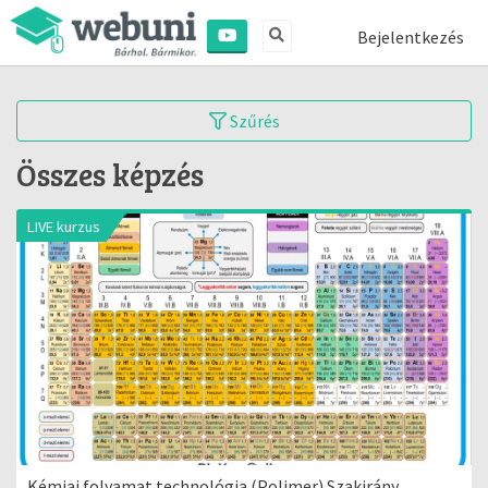
Bejelentkezés
Szűrés
Összes képzés
LIVE kurzus
Kémiai folyamat technológia (Polimer) Szakirány