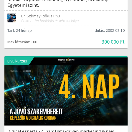
Egyetemi szint.
Dr. Szirmay Rókus PhD
Polimer-technológia és kémiai folyamat-technológia
Tart: 24 hónap
Indulás: 2002-02-10
300 000 Ft
Max létszám: 100
LIVE kurzus
Digital eXperts - 4. nap: Data-driven marketing & paid