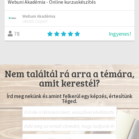
Webuni Akadémia - Online kurzuskészítés
Webuni Akadémia
oktatói csoport
Ingyenes!
78
Nem találtál rá arra a témára,
amit kerestél?
Írd meg nekünk és amint felkerül egy képzés, értesítünk
Téged.