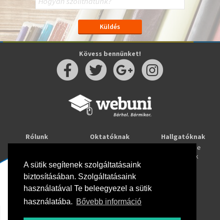
Kövess bennünket!
Rólunk
Oktatóknak
Hallgatóknak
Kapcsolat
Taníts online
Tanulj online
Oktatóink
Webuni blog
Képzések
A sütik segítenek szolgáltatásaink
Webuni Stúdió
biztosításában. Szolgáltatásaink
Info
használatával Te beleegyezel a sütik
Adatkezelési tájékoztató
ÁSZF
használatába.
Bővebb információ
Hirlevél adatkezelési tájékoztató
GYIK