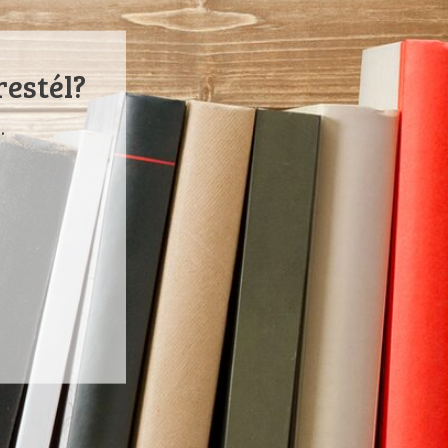
restél?
.