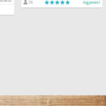
20.06.25.
Ingyenes!
78