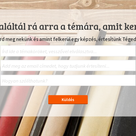
láltál rá arra a témára, amit ke
Írd meg nekünk és amint felkerül egy képzés, értesítünk Téged