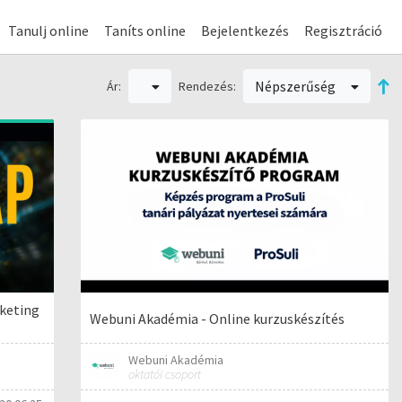
Tanulj online
Taníts online
Bejelentkezés
Regisztráció
Népszerűség
Ár:
Rendezés:
rketing
Webuni Akadémia - Online kurzuskészítés
Webuni Akadémia
oktatói csoport