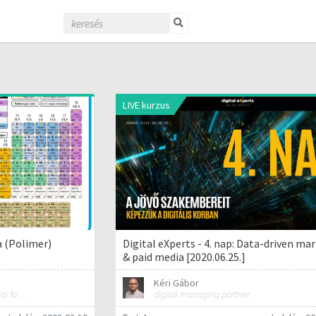
LIVE kurzus
 (Polimer)
Digital eXperts - 4. nap: Data-driven ma
& paid media [2020.06.25.]
Kéri Gábor
Polimer-technológia és kémiai folyamat-technológia
digital managing partner