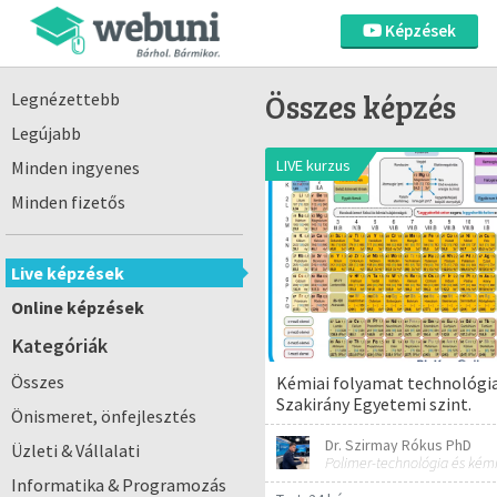
Képzések
Összes képzés
Legnézettebb
Legújabb
LIVE kurzus
Minden ingyenes
Minden fizetős
Live képzések
Online képzések
Kategóriák
Összes
Kémiai folyamat technológia
Szakirány Egyetemi szint.
Önismeret, önfejlesztés
Dr. Szirmay Rókus PhD
Üzleti & Vállalati
Informatika & Programozás