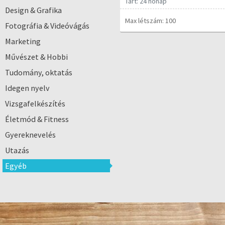
Tart: 24 hónap
Design & Grafika
Max létszám: 100
Fotográfia & Videóvágás
Marketing
Művészet & Hobbi
Tudomány, oktatás
Idegen nyelv
Vizsgafelkészítés
Életmód & Fitness
Gyereknevelés
Utazás
Egyéb