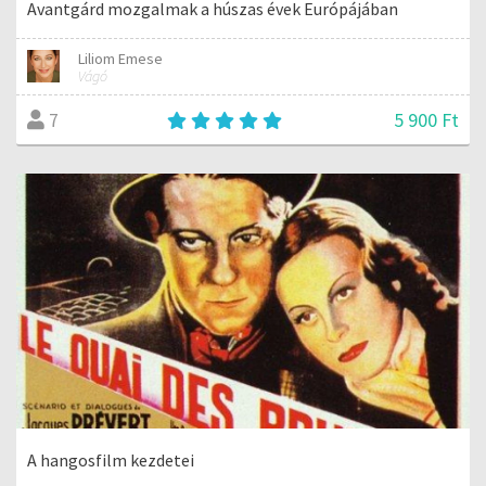
Avantgárd mozgalmak a húszas évek Európájában
Liliom Emese
Vágó
5 900 Ft
7
A hangosfilm kezdetei