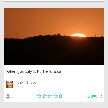
Fehéregyensúly és Portré fotózás
Liliom Emese
Vágó
5 900 Ft
1