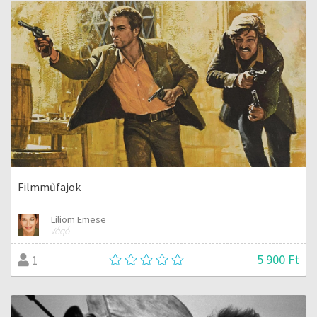
Filmműfajok
Liliom Emese
Vágó
5 900 Ft
1