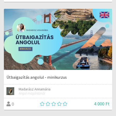
Útbaigazítás angolul - minikurzus
Madarász Annamária
Angol magántanár
4 000 Ft
0