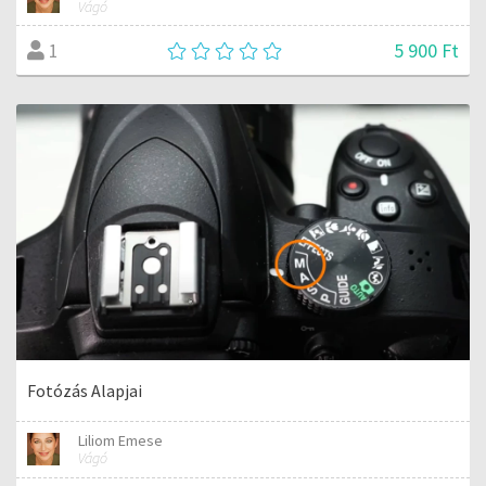
Vágó
5 900 Ft
1
Fotózás Alapjai
Liliom Emese
Vágó