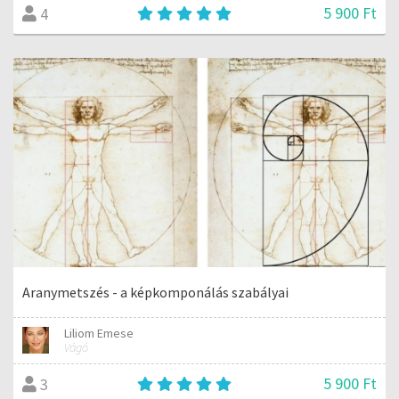
5 900 Ft
4
Aranymetszés - a képkomponálás szabályai
Liliom Emese
Vágó
5 900 Ft
3