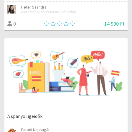
Péter Szandra
közgazdász, társadalomtudományi- és gazdasági szakfordító, tanár
14 990 Ft
0
A spanyol igeidők
Parádi Napsugár