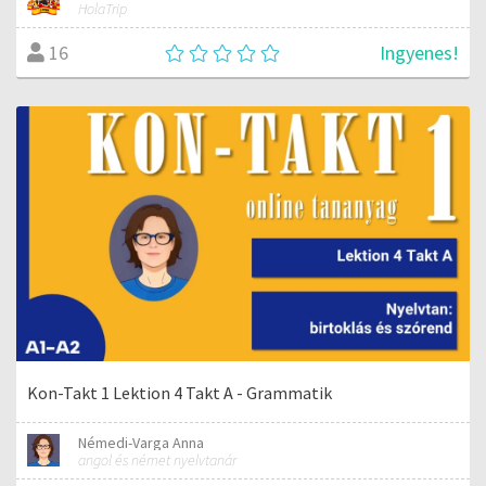
HolaTrip
Ingyenes!
16
Kon-Takt 1 Lektion 4 Takt A - Grammatik
Némedi-Varga Anna
angol és német nyelvtanár