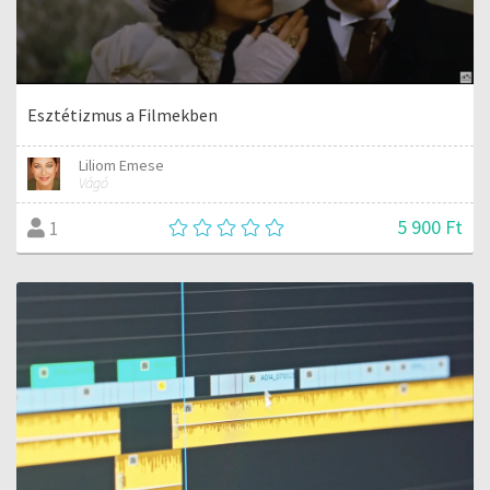
Esztétizmus a Filmekben
Liliom Emese
Vágó
5 900 Ft
1