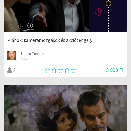
Plánok, kameramozgások és akciótengely
Liliom Emese
Vágó
5 900 Ft
2