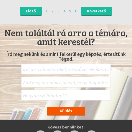
Előző
1
2
3
4
5
6
Következő
Nem találtál rá arra a témára,
amit kerestél?
Írd meg nekünk és amint felkerül egy képzés, értesítünk
Téged.
Kövess bennünket!