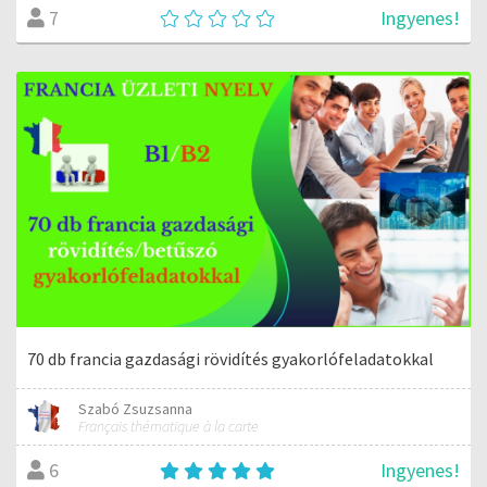
Ingyenes!
7
70 db francia gazdasági rövidítés gyakorlófeladatokkal
Szabó Zsuzsanna
Français thématique à la carte
Ingyenes!
6