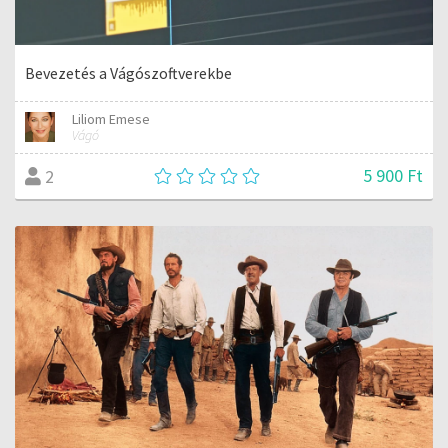
Bevezetés a Vágószoftverekbe
Liliom Emese
Vágó
5 900 Ft
2