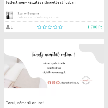
Falfestmény készítés silhouette stílusban
Szalay Benjamin
Dekorációs Falfestmény készítés
1 700 Ft
1
Tanulj németül online!