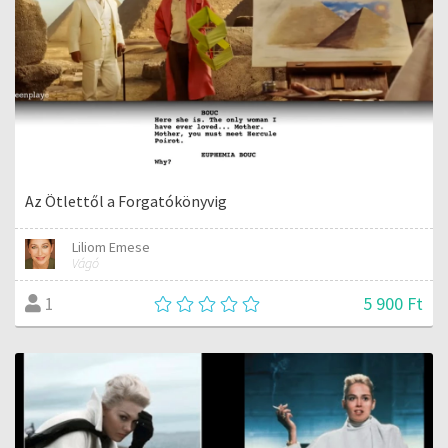
Az Ötlettől a Forgatókönyvig
Liliom Emese
Vágó
5 900 Ft
1