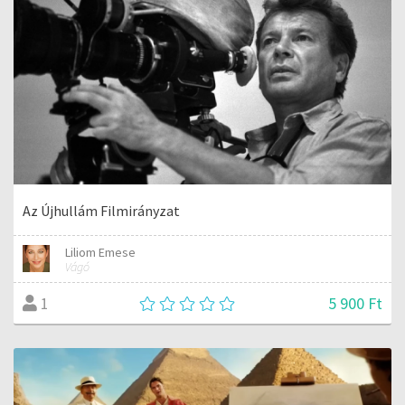
Az Újhullám Filmirányzat
Liliom Emese
Vágó
5 900 Ft
1