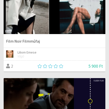
Film Noir Filmműfaj
Liliom Emese
Vágó
5 900 Ft
2