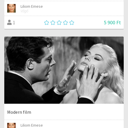
Liliom Emese
Vágó
5 900 Ft
1
Modern film
Liliom Emese