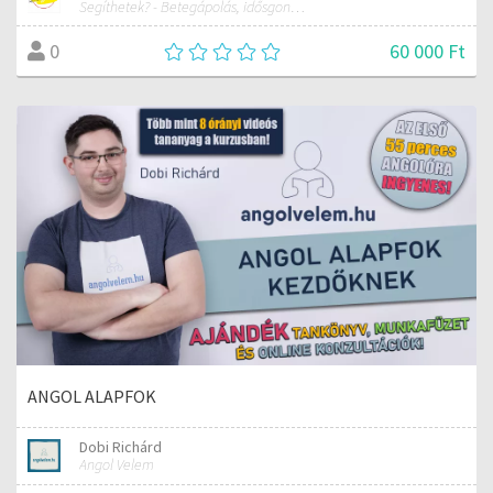
Segíthetek? - Betegápolás, idősgondozás németül
60 000 Ft
0
ANGOL ALAPFOK
Dobi Richárd
Angol Velem