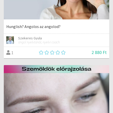
Hunglish? Angolos az angolod?
Szekeres Gyula
angol nyelvtanár, nyelvi coach
2 880 Ft
1