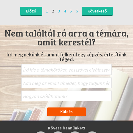
Előző
1
2
3
4
5
6
Következő
Nem találtál rá arra a témára,
amit kerestél?
Írd meg nekünk és amint felkerül egy képzés, értesítünk
Téged.
Kövess bennünket!