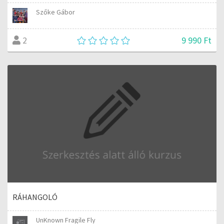
Szőke Gábor
9 990 Ft
2
RÁHANGOLÓ
UnKnown Fragile Fly