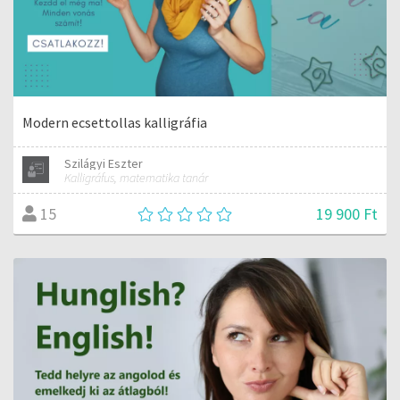
Modern ecsettollas kalligráfia
Szilágyi Eszter
Kalligráfus, matematika tanár
19 900 Ft
15