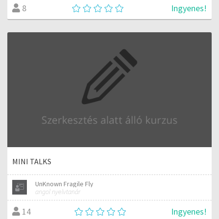
Ingyenes!
8
MINI TALKS
UnKnown Fragile Fly
angol nyelvtanár
Ingyenes!
14