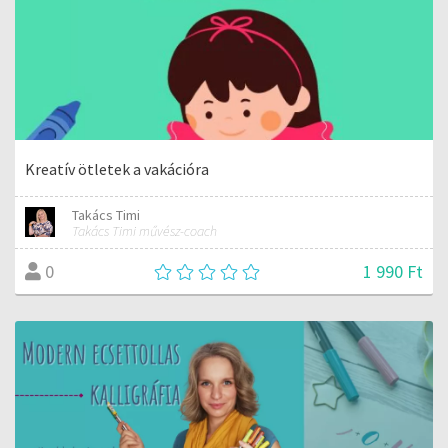
Kreatív ötletek a vakációra
Takács Timi
Takács Timi művész-coach
1 990 Ft
0