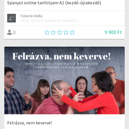
Spanyol online tanfolyam A1 (kezdő-újrakezdő)
Fekete Hella
Olasz, spanyol nyelvtanár. Kismama és női jóga oktató.
9 900 Ft
0
Felrázva, nem keverve!