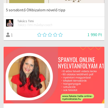
5 sorsdöntő ÖNbizalom növelő tipp
Takács Timi
Takács Timi művész-coach
1 990 Ft
1