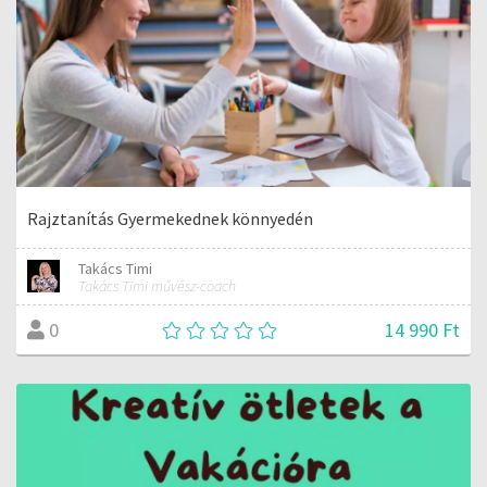
Rajztanítás Gyermekednek könnyedén
Takács Timi
Takács Timi művész-coach
14 990 Ft
0