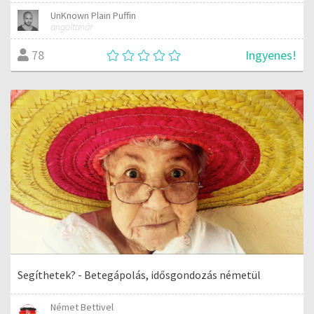
UnKnown Plain Puffin
angoltanár
Ingyenes!
78
Segíthetek? - Betegápolás, idősgondozás németül
Német Bettivel