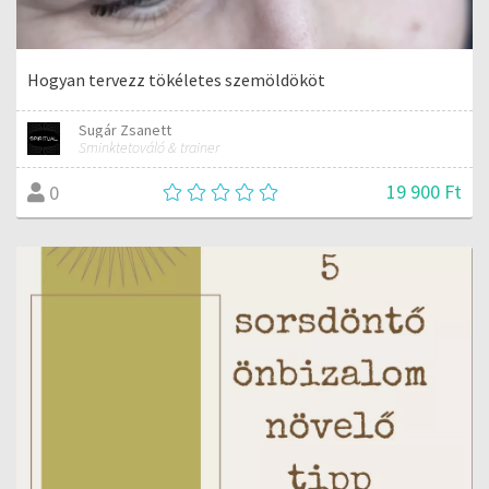
Hogyan tervezz tökéletes szemöldököt
Sugár Zsanett
Sminktetováló & trainer
19 900 Ft
0