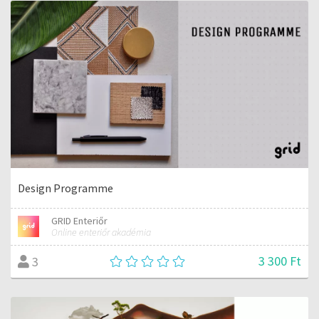
Design Programme
GRID Enteriőr
Online enteriőr akadémia
3 300 Ft
3