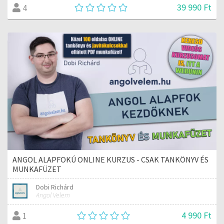
39 990 Ft
4
ANGOL ALAPFOKÚ ONLINE KURZUS - CSAK TANKÖNYV ÉS
MUNKAFÜZET
Dobi Richárd
Angol Velem
4 990 Ft
1