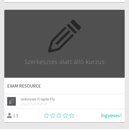
EXAM RESOURCE
UnKnown Fragile Fly
angol nyelvtanár
Ingyenes!
13