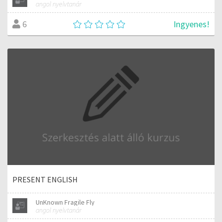
angol nyelvtanár
Ingyenes!
6
PRESENT ENGLISH
UnKnown Fragile Fly
angol nyelvtanár