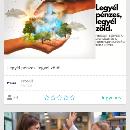
Legyél pénzes, legyél zöld!
ProSuli
ProSuli
Ingyenes!
33