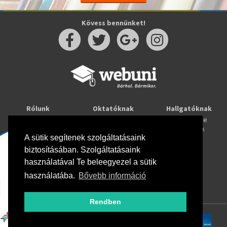
Kövess bennünket!
Rólunk
Oktatóknak
Hallgatóknak
Kapcsolat
Taníts online
Tanulj online
Oktatóink
Webuni blog
Képzések
A sütik segítenek szolgáltatásaink
Webuni Stúdió
biztosításában. Szolgáltatásaink
Info
használatával Te beleegyezel a sütik
Adatkezelési tájékoztató
ÁSZF
használatába.
Bővebb információ
Hirlevél adatkezelési tájékoztató
GYIK
Rendben