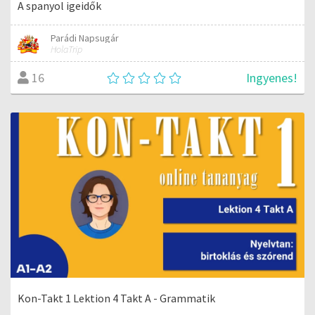
A spanyol igeidők
Parádi Napsugár
HolaTrip
Ingyenes!
16
Kon-Takt 1 Lektion 4 Takt A - Grammatik