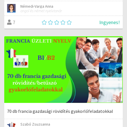
Némedi-Varga Anna
angol és német nyelvtanár
Ingyenes!
7
70 db francia gazdasági rövidítés gyakorlófeladatokkal
Szabó Zsuzsanna