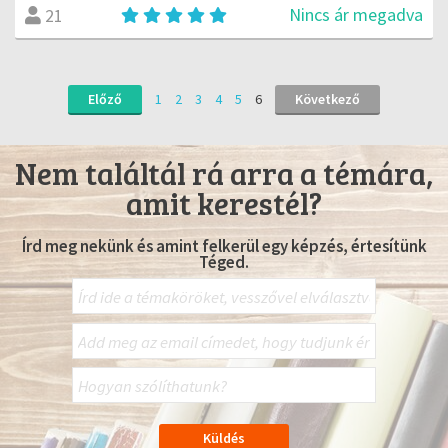
Nincs ár megadva
21
Előző
1
2
3
4
5
6
Következő
Nem találtál rá arra a témára,
amit kerestél?
Írd meg nekünk és amint felkerül egy képzés, értesítünk
Téged.