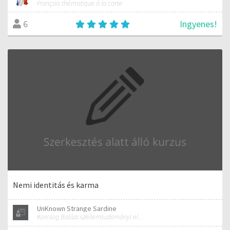
Français thématique à la carte
Ingyenes!
6
Nemi identitás és karma
UnKnown Strange Sardine
Korcsog Balázs szellemtudományi előadásai (Rudolf Steiner antropozófiája alapján)