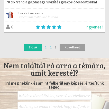
70 db francia gazdasági rövidítés gyakorlófeladatokkal
Szabó Zsuzsanna
Français thématique à la carte
Ingyenes!
6
Előző
1
2
3
Következő
Nem találtál rá arra a témára,
amit kerestél?
Írd meg nekünk és amint felkerül egy képzés, értesítünk
Téged.