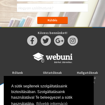
Kövess bennünket!
Rólunk
Oktatóknak
Hallgatóknak
Kapcsolat
Taníts online
Tanulj online
Oktatóink
Webuni blog
Képzések
Webuni Stúdió
A sütik segítenek szolgáltatásaink
biztosításában. Szolgáltatásaink
Info
használatával Te beleegyezel a sütik
Adatkezelési tájékoztató
ÁSZF
használatába.
Bővebb információ