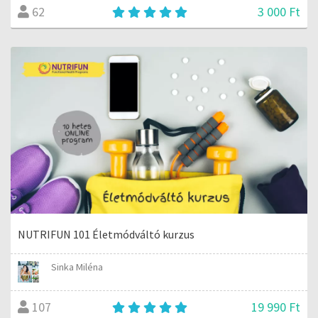
3 000 Ft
62
NUTRIFUN 101 Életmódváltó kurzus
Sinka Miléna
19 990 Ft
107