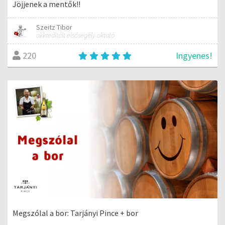
Jöjjenek a mentők!!
Szeitz Tibor
akkreditált elsősegély oktató
Ingyenes!
220
Megszólal a bor: Tarjányi Pince + bor