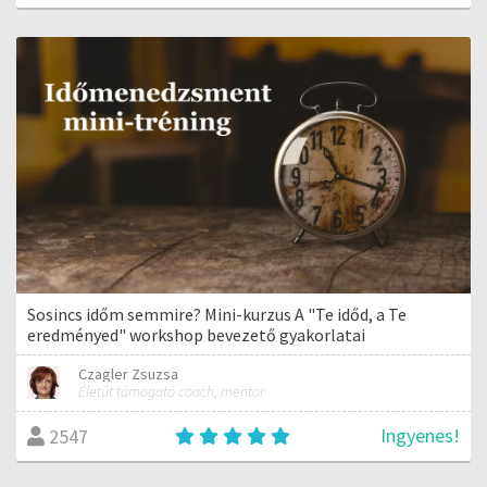
Sosincs időm semmire? Mini-kurzus A "Te időd, a Te
eredményed" workshop bevezető gyakorlatai
Czagler Zsuzsa
Életút támogató coach, mentor
Ingyenes!
2547