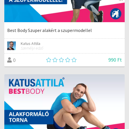
Best Body Szuper alakért a szupermodellel
Katus Attila
Személyi edző
990 Ft
0