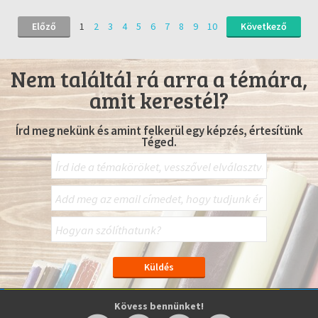
Előző
1
2
3
4
5
6
7
8
9
10
Következő
Nem találtál rá arra a témára,
amit kerestél?
Írd meg nekünk és amint felkerül egy képzés, értesítünk
Téged.
Kövess bennünket!