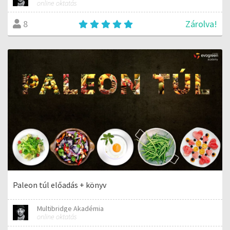
online oktatás
Zárolva!
8
Paleon túl előadás + könyv
Multibridge Akadémia
online oktatás