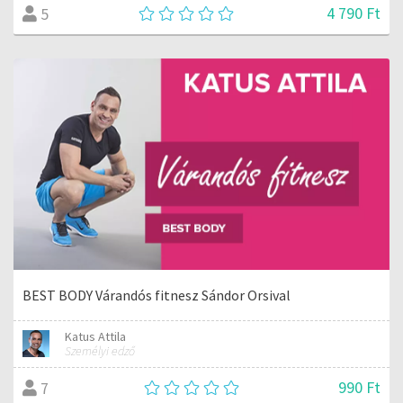
4 790 Ft
5
BEST BODY Várandós fitnesz Sándor Orsival
Katus Attila
Személyi edző
990 Ft
7