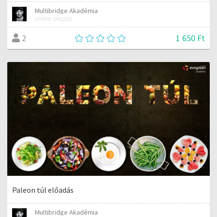
Multibridge Akadémia
online oktatás
1 650 Ft
2
Paleon túl előadás
Multibridge Akadémia