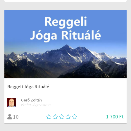
Reggeli Jóga Rituálé
Gerő Zoltán
Hatha Jóga oktató
1 700 Ft
10