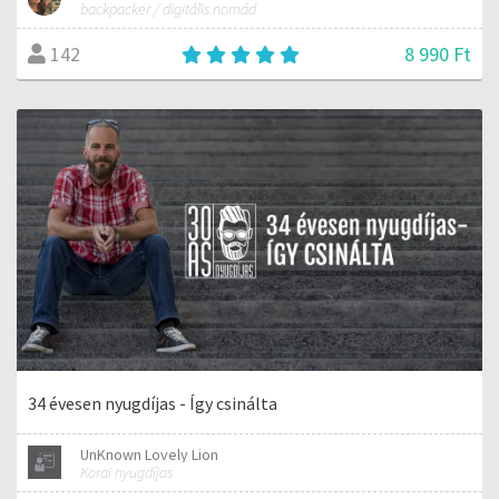
backpacker / digitális nomád
8 990 Ft
142
34 évesen nyugdíjas - Így csinálta
UnKnown Lovely Lion
Korai nyugdíjas