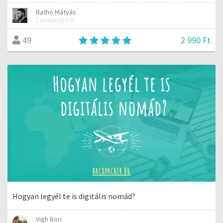
Bathó Mátyás
Cserépkályhás
2 990 Ft
49
Hogyan legyél te is digitális nomád?
Vigh Bori