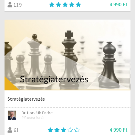
4 990 Ft
119
Stratégiatervezés
Dr. Horváth Endre
főiskolai tanár
4 990 Ft
61