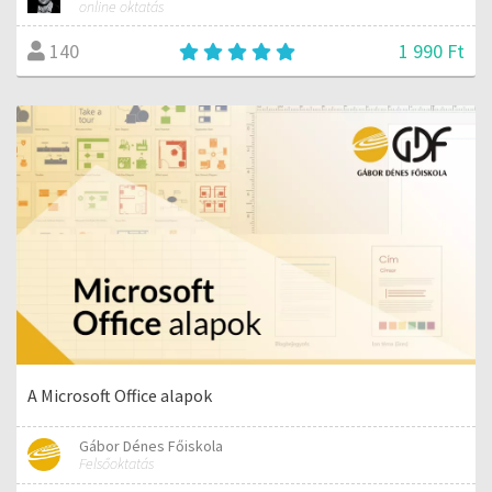
online oktatás
1 990 Ft
140
A Microsoft Office alapok
Gábor Dénes Főiskola
Felsőoktatás