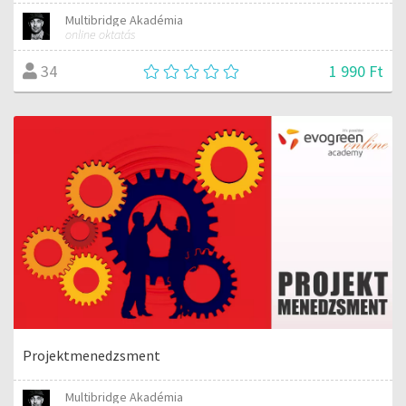
Multibridge Akadémia
online oktatás
1 990 Ft
34
Projektmenedzsment
Multibridge Akadémia