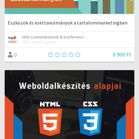
Eszközök és esettanulmányok a tartalommarketingben
HVG szemináriumok & konferenciák
HVG oktatói csoport
8 900 Ft
0