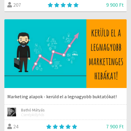
9 900 Ft
207
Marketing alapok - kerüld el a legnagyobb buktatókat!
Bathó Mátyás
Cserépkályhás
7 900 Ft
24