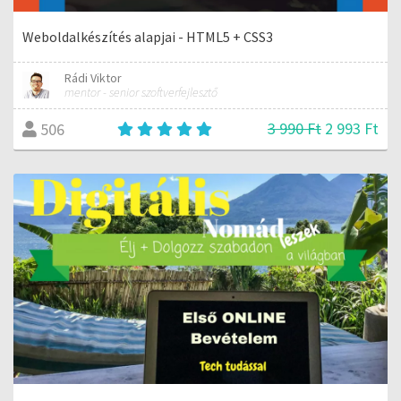
Weboldalkészítés alapjai - HTML5 + CSS3
Rádi Viktor
mentor - senior szoftverfejlesztő
3 990 Ft
2 993 Ft
506