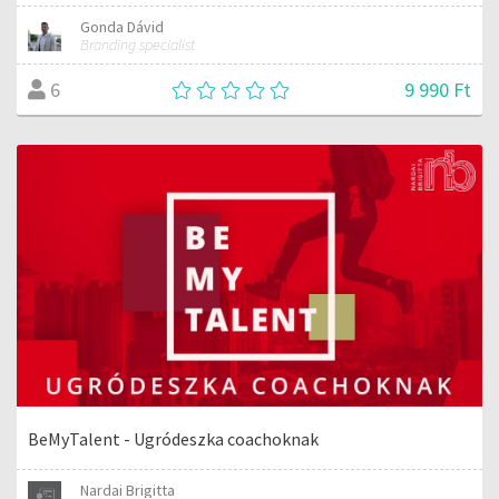
Gonda Dávid
Branding specialist
9 990 Ft
6
BeMyTalent - Ugródeszka coachoknak
Nardai Brigitta