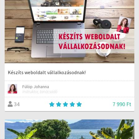
Készíts weboldalt vállalkozásodnak!
Fülöp Johanna
instruktor, tanácsadó
7 990 Ft
34