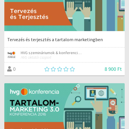
Tervezés és terjesztés a tartalom marketingben
HVG szemináriumok & konferenciák
HVG oktatói csoport
8 900 Ft
0