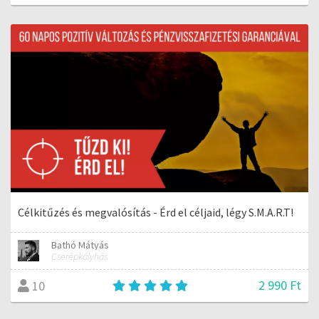
Célkitűzés és megvalósítás - Érd el céljaid, légy S.M.A.R.T!
Bathó Mátyás
Cserépkályhás
2 990 Ft
10