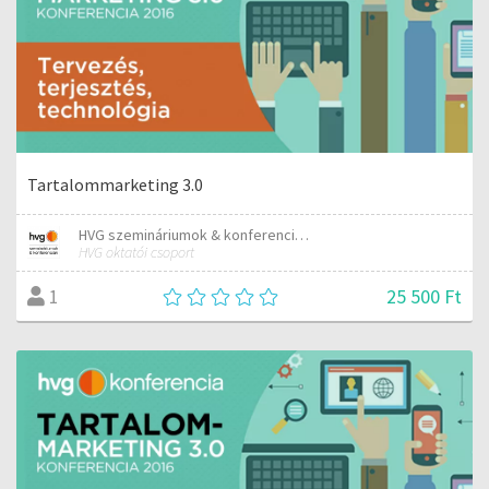
Tartalommarketing 3.0
HVG szemináriumok & konferenciák
HVG oktatói csoport
25 500 Ft
1