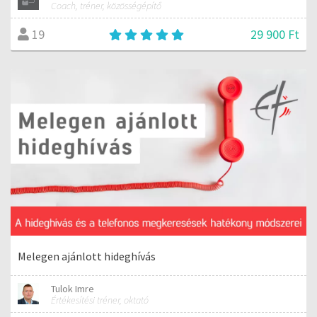
Coach, tréner, közösségépítő
29 900 Ft
19
Melegen ajánlott hideghívás
Tulok Imre
Értékesítési tréner, oktató