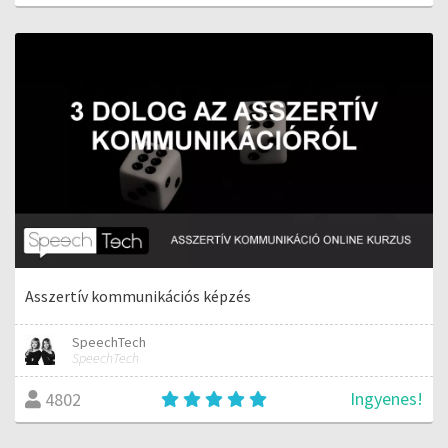
Asszertív kommunikációs képzés
SpeechTech
SpeechTech
Ingyenes!
4802