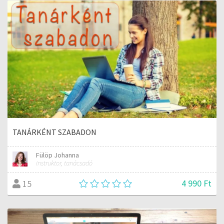
TANÁRKÉNT SZABADON
Fülöp Johanna
instruktor, tanácsadó
4 990 Ft
15