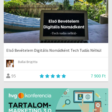
Első Bevételem Digitális Nomádként Tech Tudás Nélkül
Ballai Brigitta
7 900 Ft
95