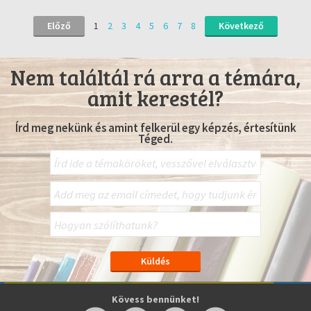
Előző
1
2
3
4
5
6
7
8
Következő
Nem találtál rá arra a témára,
amit kerestél?
Írd meg nekünk és amint felkerül egy képzés, értesítünk
Téged.
Kövess bennünket!