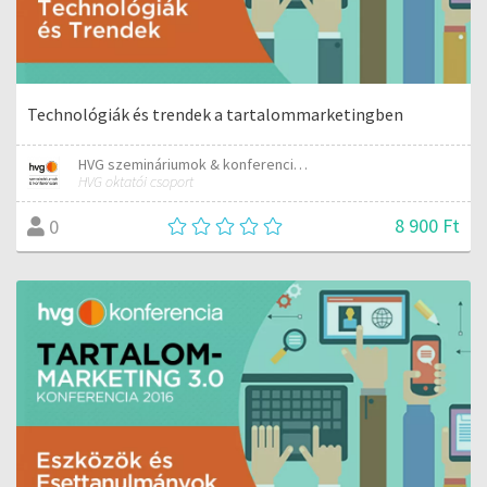
Technológiák és trendek a tartalommarketingben
HVG szemináriumok & konferenciák
HVG oktatói csoport
8 900 Ft
0