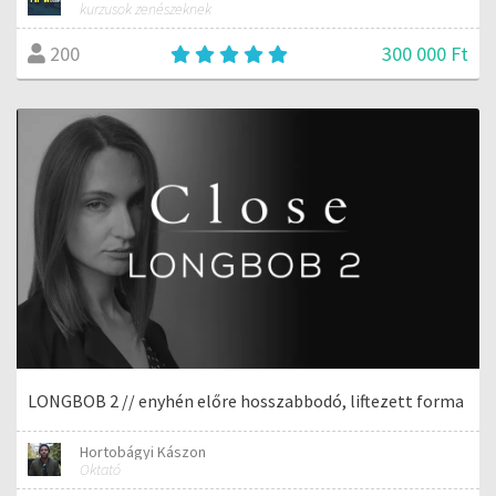
kurzusok zenészeknek
300 000 Ft
200
LONGBOB 2 // enyhén előre hosszabbodó, liftezett forma
Hortobágyi Kászon
Oktató