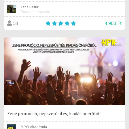
Tana Batur
Doromb-terapeuta
4 900 Ft
53
Zene promóció, népszerűsítés, kiadás önerőből
MPW Akadémia