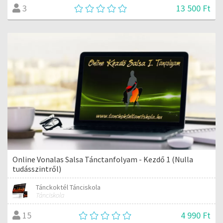
13 500 Ft
3
Online Vonalas Salsa Tánctanfolyam - Kezdő 1 (Nulla
tudásszintről)
Tánckoktél Tánciskola
Tánciskola
4 990 Ft
15