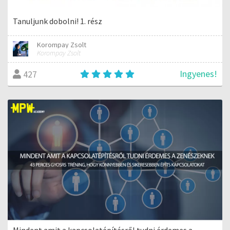
Tanuljunk dobolni! 1. rész
Korompay Zsolt
Korompay Zsolt
Ingyenes!
427
Mindent amit a kapcsolatépítésről tudni érdemes a