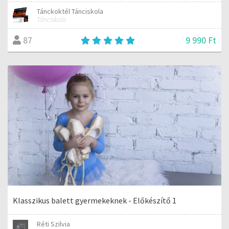
Tánckoktél Tánciskola
Tánciskola
9 990 Ft
87
Klasszikus balett gyermekeknek - Előkészítő 1
Réti Szilvia