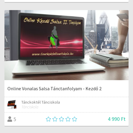
Online Vonalas Salsa Tánctanfolyam - Kezdő 2
Tánckoktél Tánciskola
Tánciskola
4 990 Ft
5