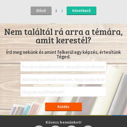
Előző
1
2
Következő
Nem találtál rá arra a témára,
amit kerestél?
Írd meg nekünk és amint felkerül egy képzés, értesítünk
Téged.
Kövess bennünket!