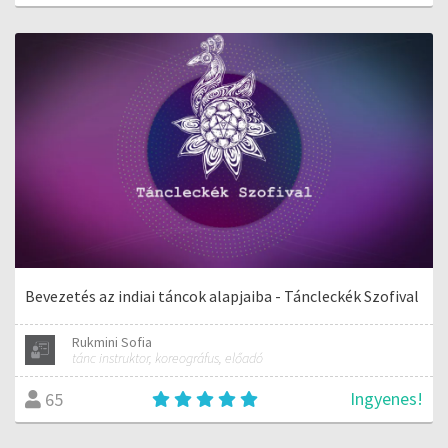
Bevezetés az indiai táncok alapjaiba - Táncleckék Szofival
Rukmini Sofia
tánc instruktor, koreográfus, előadó
Ingyenes!
65