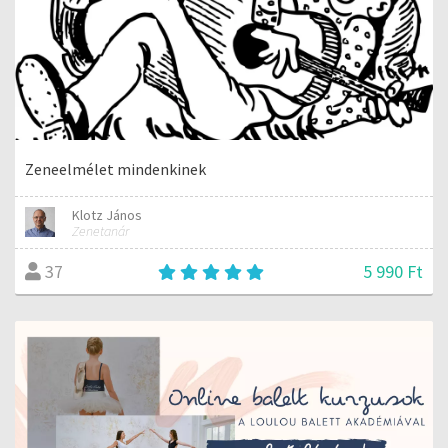
Zeneelmélet mindenkinek
Klotz János
Zenetanár
5 990 Ft
37