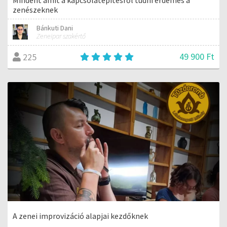
zenészeknek
Bánkuti Dani
Zeneipar szakértő
49 900 Ft
225
A zenei improvizáció alapjai kezdőknek