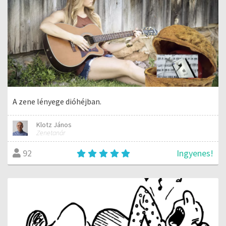
A zene lényege dióhéjban.
Klotz János
Zenetanár
Ingyenes!
92