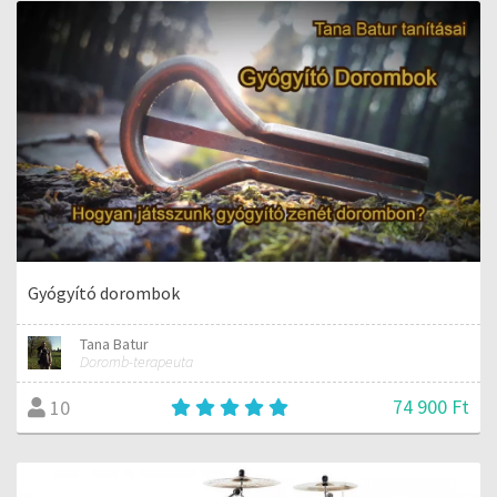
Gyógyító dorombok
Tana Batur
Doromb-terapeuta
74 900 Ft
10