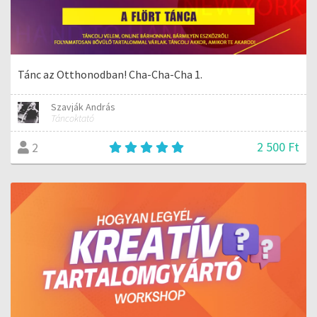
Tánc az Otthonodban! Cha-Cha-Cha 1.
Szavják András
Táncoktató
2 500 Ft
2