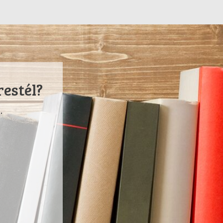
restél?
.