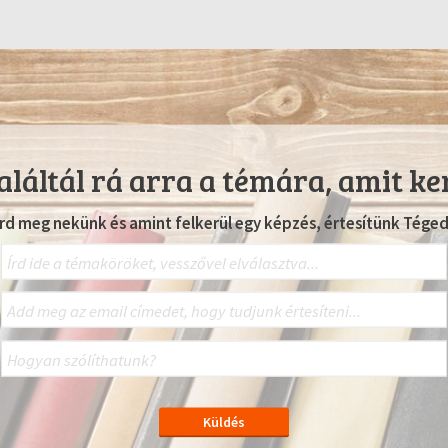
láltál rá arra a témára, amit ke
Írd meg nekünk és amint felkerül egy képzés, értesítünk Téged