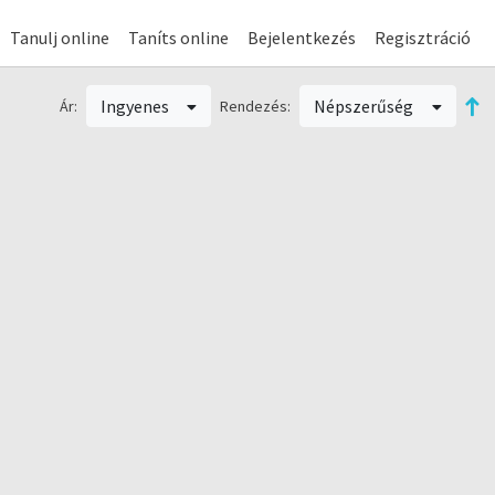
Tanulj online
Taníts online
Bejelentkezés
Regisztráció
Ingyenes
Népszerűség
Ár:
Rendezés: