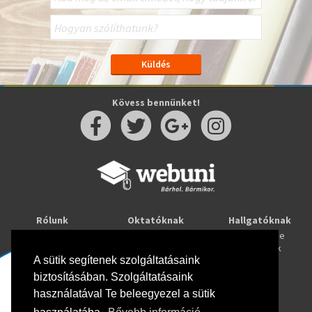
Kövess bennünket!
Rólunk
Oktatóknak
Hallgatóknak
Kapcsolat
Taníts online
Tanulj online
Oktatóink
Webuni blog
Képzések
Webuni Stúdió
A sütik segítenek szolgáltatásaink
biztosításában. Szolgáltatásaink
Info
használatával Te beleegyezel a sütik
Adatkezelési tájékoztató
ÁSZF