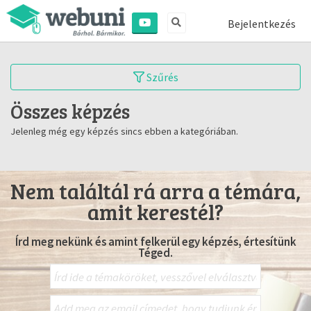
Bejelentkezés
Szűrés
Összes képzés
Jelenleg még egy képzés sincs ebben a kategóriában.
Nem találtál rá arra a témára,
amit kerestél?
Írd meg nekünk és amint felkerül egy képzés, értesítünk
Téged.