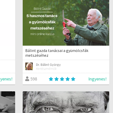
Bálint gazda tanácsai a gyümölcsfák
metszéséhez
Dr. Bálint György
Kertészmérnök
gyenes!
Ingyenes!
598