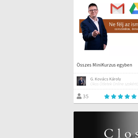
Összes MiniKurzus egyben
G. Kovács Károly
35