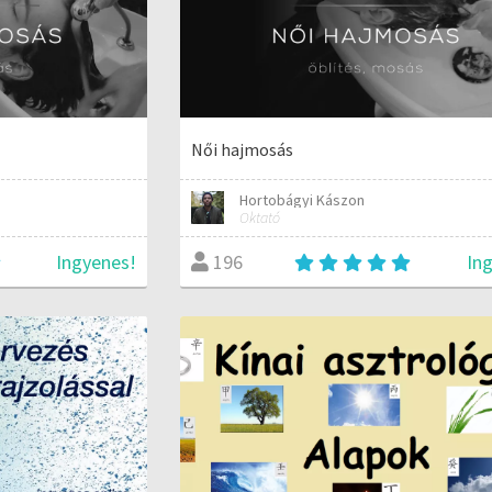
Női hajmosás
Hortobágyi Kászon
Oktató
Ingyenes!
In
196