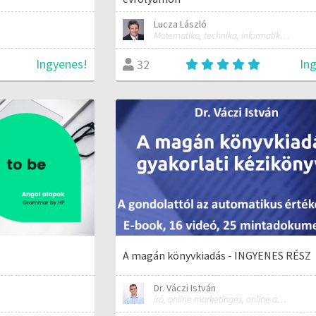
Lucza László
Matematika, technika, informatika szakos általános iskolai tanár; mentorpedagógus, mestertanár
Ingyenes!
In
32
A magán könyvkiadás - INGYENES RÉSZ
Dr. Váczi István
író, online marketinges, online automatizálási szakember