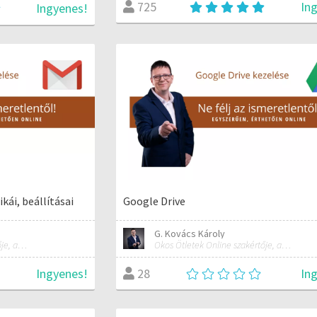
In
725
Ingyenes!
kái, beállításai
Google Drive
G. Kovács Károly
Okos Ötletek Online szakértője, alapítója
Okos Ötletek Online szakértője, alapítója
Ingyenes!
In
28