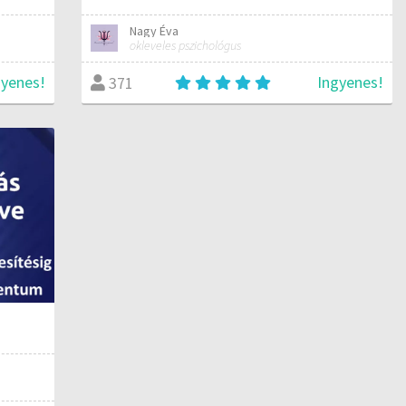
Nagy Éva
okleveles pszichológus
gyenes!
Ingyenes!
371