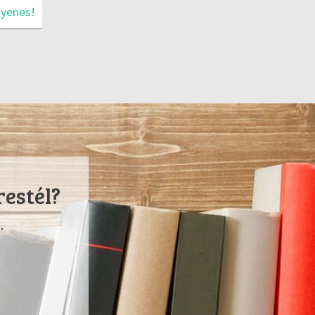
gyenes!
restél?
.