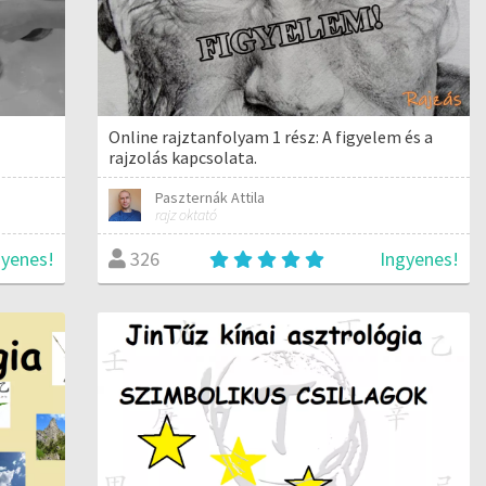
Online rajztanfolyam 1 rész: A figyelem és a
rajzolás kapcsolata.
Paszternák Attila
rajz oktató
gyenes!
Ingyenes!
326