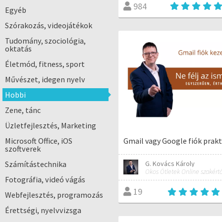
984
Egyéb
Szórakozás, videojátékok
Tudomány, szociológia,
oktatás
Életmód, fitness, sport
Művészet, idegen nyelv
Hobbi
Zene, tánc
Üzletfejlesztés, Marketing
Gmail vagy Google fiók prakti
Microsoft Office, iOS
szoftverek
G. Kovács Károly
Számítástechnika
Fotográfia, videó vágás
19
Webfejlesztés, programozás
Érettségi, nyelvvizsga