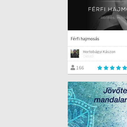
Férfi hajmosás
Hortobágyi Kászon
Oktató
166