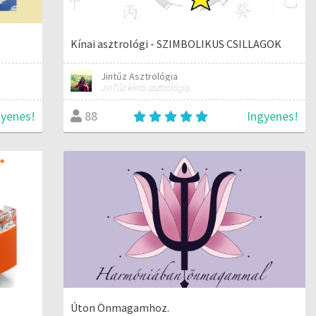
Kínai asztrológi - SZIMBOLIKUS CSILLAGOK
Jintűz Asztrológia
JinTűz kínai asztrológia
gyenes!
Ingyenes!
88
Úton Önmagamhoz.