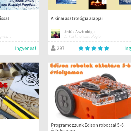
ással
A kínai asztrológia alapjai
Jintűz Asztrológia
coach, jógaoktató, marketing- és üzletfejlesztési tanácsadó
JinTűz kínai asztrológia
Ingyenes!
In
297
Programozzunk Edison robottal 5-6.
évfolyamon