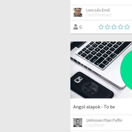
Lencsés Ernő
Díszítő festészet
6
Angol alapok - To be
UnKnown Plain Puffin
angoltanár