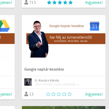
gyenes!
Ingyenes!
715
Google naptár kezelése
G. Kovács Károly
Okos Ötletek Online szakértője, alapítója
gyenes!
Ingyenes!
13