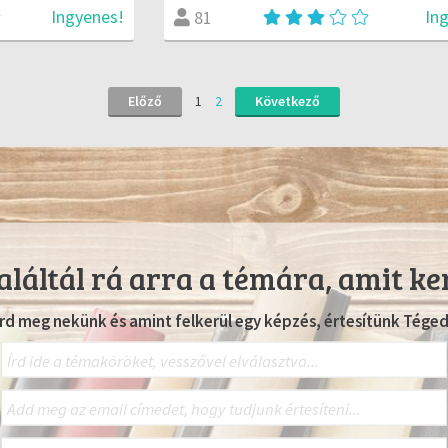
Ingyenes!
In
81
Előző
1
2
Következő
láltál rá arra a témára, amit ke
Írd meg nekünk és amint felkerül egy képzés, értesítünk Téged