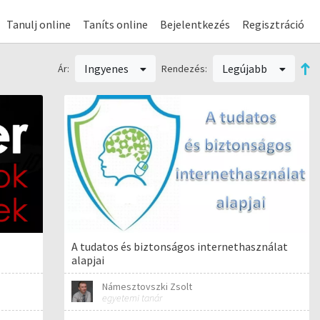
Tanulj online
Taníts online
Bejelentkezés
Regisztráció
Ingyenes
Legújabb
Ár:
Rendezés:
A tudatos és biztonságos internethasználat
alapjai
Námesztovszki Zsolt
egyetemi tanár