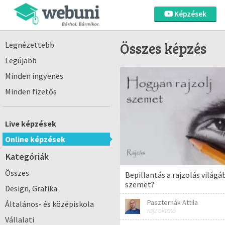
Képzések
Összes képzés
Legnézettebb
Legújabb
Minden ingyenes
Minden fizetős
Live képzések
Online képzések
Kategóriák
Összes
Bepillantás a rajzolás világá
szemet?
Design, Grafika
Paszternák Attila
Általános- és középiskola
rajz oktató
Vállalati