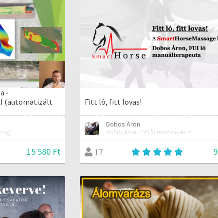
a -
 (automatizált
Fitt ló, fitt lovas!
Dobos Aron
Mérnökinformatikus, precíziós agrárgazdálkodási szakmérnök, hivatásos ipari drónpilóta
Dobos Áron - FEI ló masszás és manuálterapeuta
15 580 Ft
9
17