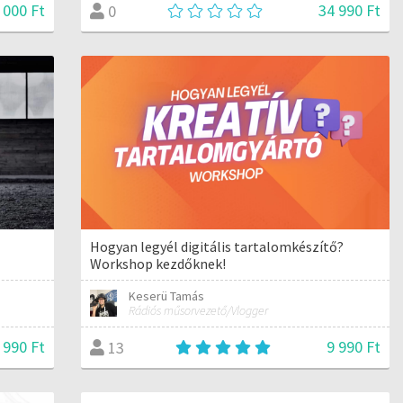
 000 Ft
34 990 Ft
0
Hogyan legyél digitális tartalomkészítő?
Workshop kezdőknek!
Keserü Tamás
Rádiós műsorvezető/Vlogger
 990 Ft
9 990 Ft
13