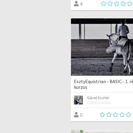
4
EsztyEquistrian - BASIC - 1. r
kurzus
Gável Eszter
EsztyEquistrian
0