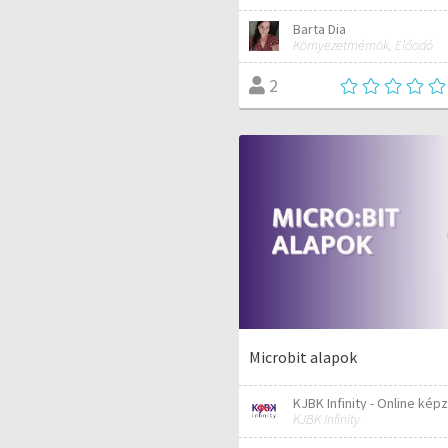
Barta Dia
Környezetmérnök, Előadó
2
Microbit alapok
KJBK Infinity - Online kép
KJBK Infinity