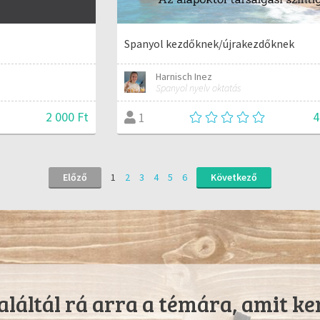
Spanyol kezdőknek/újrakezdőknek
Harnisch Inez
Spanyol nyelv oktatás
2 000 Ft
4
1
Előző
1
2
3
4
5
6
Következő
láltál rá arra a témára, amit ke