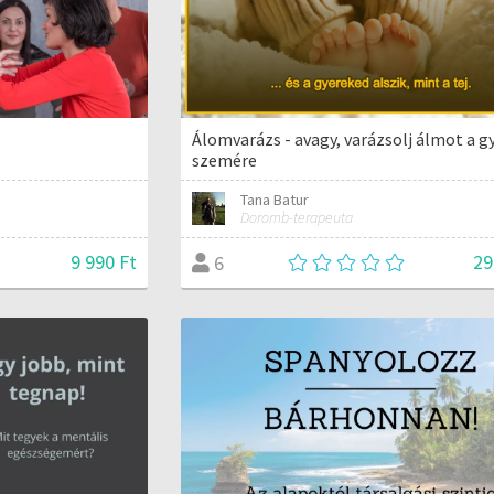
Álomvarázs - avagy, varázsolj álmot a g
szemére
Tana Batur
Doromb-terapeuta
9 990 Ft
29
6