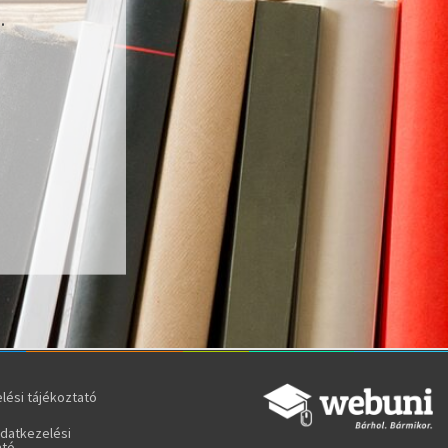
.
lési tájékoztató
adatkezelési
ató