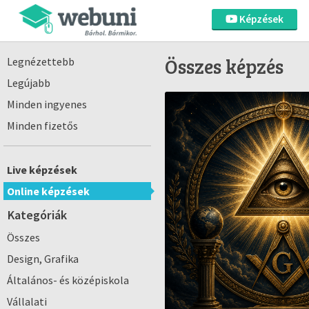
Képzések
Összes képzés
Legnézettebb
Legújabb
Minden ingyenes
Minden fizetős
Live képzések
Online képzések
Kategóriák
Összes
Design, Grafika
Általános- és középiskola
Vállalati