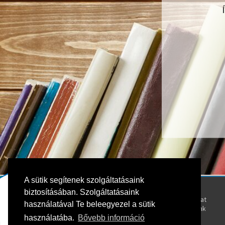
A sütik segítenek szolgáltatásaink
Kövess bennünket!
Rólunk
biztosításában. Szolgáltatásaink
Kapcsolat
használatával Te beleegyezel a sütik
Oktatóink
használatába.
Bővebb információ