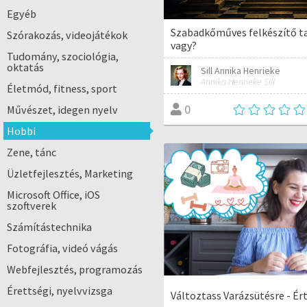
Egyéb
Szabadkőműves felkészítő t
Szórakozás, videojátékok
vagy?
Tudomány, szociológia,
oktatás
Sill Annika Henrieke
Annika Henrieke Sill
Életmód, fitness, sport
0
Művészet, idegen nyelv
Hobbi
Zene, tánc
Üzletfejlesztés, Marketing
Microsoft Office, iOS
szoftverek
Számítástechnika
Fotográfia, videó vágás
Webfejlesztés, programozás
Érettségi, nyelvvizsga
Változtass Varázsütésre - Ér