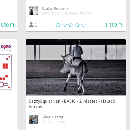
Szalay Benjamin
Dekorációs Falfestmény készítés
 000 Ft
1 700 Ft
1
EsztyEquistrian - BASIC - 2. részlet - Haladó
kurzus
Gável Eszter
EsztyEquistrian