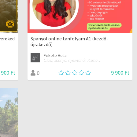
yereked
Spanyol online tanfolyam A1 (kezdő-
újrakezdő)
Fekete Hella
Olasz, spanyol nyelvtanár. Kismama és női jóga oktató.
 900 Ft
9 900 Ft
0