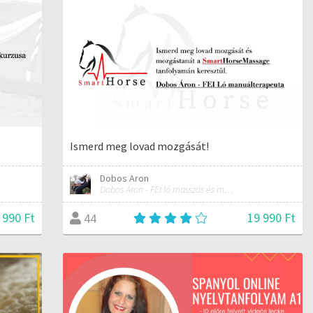
Ismerd meg lovad mozgását!
Dobos Aron
Dobos Áron - FEI ló masszás és manuálterapeuta
 990 Ft
19 990 Ft
44