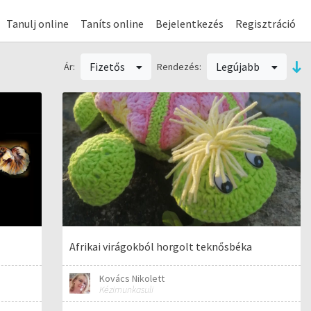
Tanulj online
Taníts online
Bejelentkezés
Regisztráció
Fizetős
Legújabb
Ár:
Rendezés:
Afrikai virágokból horgolt teknősbéka
Kovács Nikolett
Kézimunkasuli