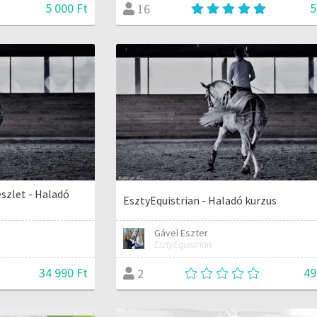
5 000 Ft
5
16
észlet - Haladó
EsztyEquistrian - Haladó kurzus
Gável Eszter
EsztyEquistrian
34 990 Ft
49
2