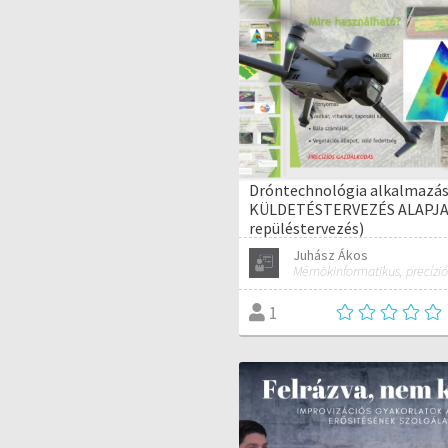
Dróntechnológia alkalmazás
KÜLDETÉSTERVEZÉS ALAPJAI
repüléstervezés)
Juhász Ákos
1