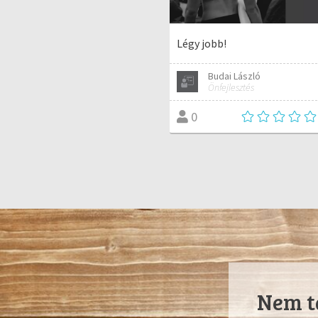
Légy jobb!
Budai László
Önfejlesztés
0
Nem ta