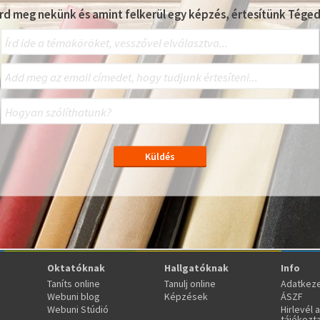
Írd meg nekünk és amint felkerül egy képzés, értesítünk Téged
Oktatóknak
Hallgatóknak
Info
Taníts online
Tanulj online
Adatkeze
Webuni blog
Képzések
ÁSZF
Webuni Stúdió
Hirlevél 
tájékozt