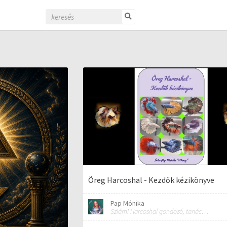
Öreg Harcoshal - Kezdők kézikönyve
Pap Mónika
Sziámi Harcoshal gondozó, tanácsadó, kereskedő