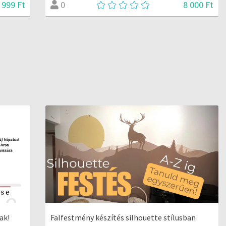
 999 Ft
8 000 Ft
0
ak!
Falfestmény készítés silhouette stílusban