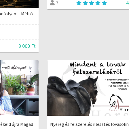
4
7
anfolyam - Méltó
9 000 Ft
tékeld újra Magad
Nyereg és felszerelés illesztés lovasokn