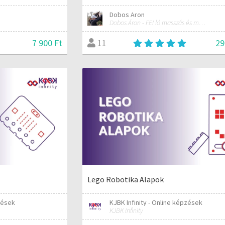
Dobos Aron
Dobos Áron - FEI ló masszás és manuálterapeuta
7 900 Ft
29
11
Lego Robotika Alapok
zések
KJBK Infinity - Online képzések
KJBK Infinity