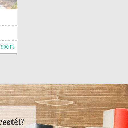
 900 Ft
restél?