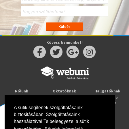
Kövess bennünket!
Rólunk
Oktatóknak
Hallgatóknak
Kapcsolat
Taníts online
Tanulj online
Oktatóink
Webuni blog
Képzések
Webuni Stúdió
A sütik segítenek szolgáltatásaink
biztosításában. Szolgáltatásaink
Info
használatával Te beleegyezel a sütik
Adatkezelési tájékoztató
ÁSZF