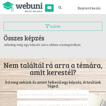
Bejelentkezés
Szűrés
Összes képzés
Jelenleg még egy képzés sincs ebben a kategóriában.
Nem találtál rá arra a témára,
amit kerestél?
Írd meg nekünk és amint felkerül egy képzés, értesítünk
Téged.