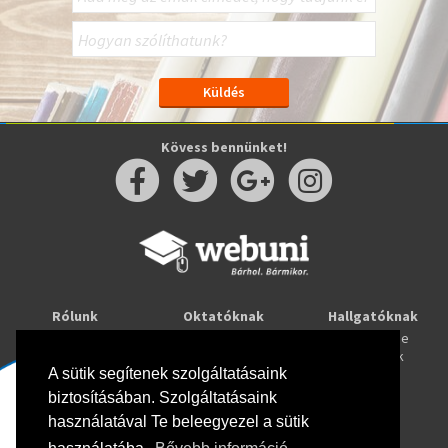
Kövess bennünket!
Rólunk
Oktatóknak
Hallgatóknak
Kapcsolat
Taníts online
Tanulj online
Oktatóink
Webuni blog
Képzések
Webuni Stúdió
A sütik segítenek szolgáltatásaink
biztosításában. Szolgáltatásaink
Info
használatával Te beleegyezel a sütik
Adatkezelési tájékoztató
ÁSZF