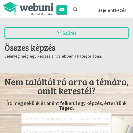
Bejelentkezés
Szűrés
Összes képzés
Jelenleg még egy képzés sincs ebben a kategóriában.
Nem találtál rá arra a témára,
amit kerestél?
Írd meg nekünk és amint felkerül egy képzés, értesítünk
Téged.