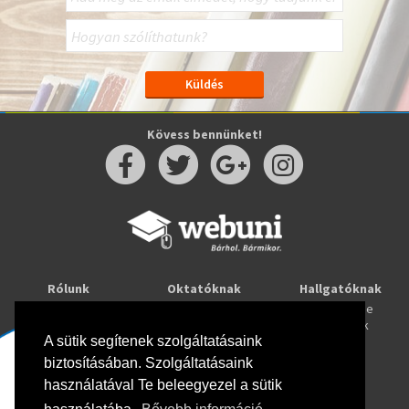
Kövess bennünket!
Rólunk
Oktatóknak
Hallgatóknak
Kapcsolat
Taníts online
Tanulj online
Oktatóink
Webuni blog
Képzések
Webuni Stúdió
A sütik segítenek szolgáltatásaink
biztosításában. Szolgáltatásaink
Info
használatával Te beleegyezel a sütik
Adatkezelési tájékoztató
ÁSZF