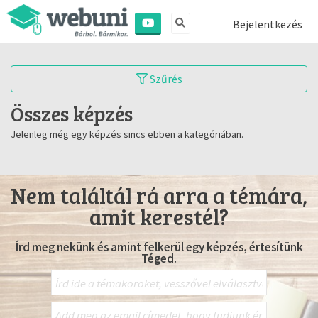
Bejelentkezés
Szűrés
Összes képzés
Jelenleg még egy képzés sincs ebben a kategóriában.
Nem találtál rá arra a témára,
amit kerestél?
Írd meg nekünk és amint felkerül egy képzés, értesítünk
Téged.