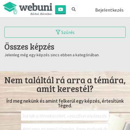
Bejelentkezés
Szűrés
Összes képzés
Jelenleg még egy képzés sincs ebben a kategóriában.
Nem találtál rá arra a témára,
amit kerestél?
Írd meg nekünk és amint felkerül egy képzés, értesítünk
Téged.