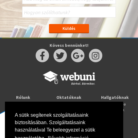
Kövess bennünket!
Rólunk
Oktatóknak
Hallgatóknak
Kapcsolat
Taníts online
Tanulj online
Oktatóink
Webuni blog
Képzések
Webuni Stúdió
A sütik segítenek szolgáltatásaink
biztosításában. Szolgáltatásaink
Info
használatával Te beleegyezel a sütik
Adatkezelési tájékoztató
ÁSZF