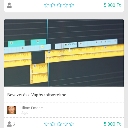
5 900 Ft
1
Bevezetés a Vágószoftverekbe
Liliom Emese
Vágó
5 900 Ft
2