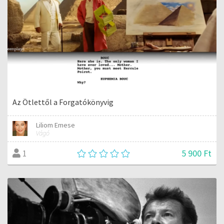
Az Ötlettől a Forgatókönyvig
Liliom Emese
Vágó
5 900 Ft
1