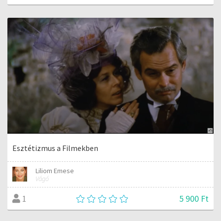
Esztétizmus a Filmekben
Liliom Emese
Vágó
5 900 Ft
1