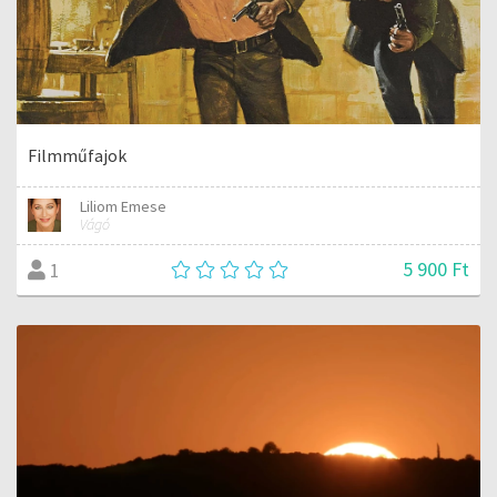
Filmműfajok
Liliom Emese
Vágó
5 900 Ft
1