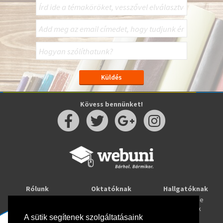
Kövess bennünket!
Rólunk
Oktatóknak
Hallgatóknak
Kapcsolat
Taníts online
Tanulj online
Oktatóink
Webuni blog
Képzések
Webuni Stúdió
A sütik segítenek szolgáltatásaink