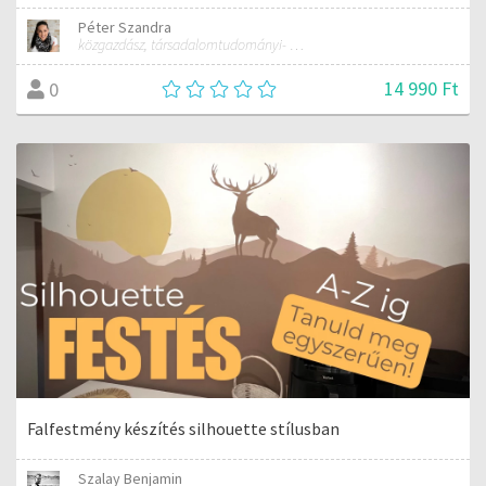
Péter Szandra
közgazdász, társadalomtudományi- és gazdasági szakfordító, tanár
14 990 Ft
0
Falfestmény készítés silhouette stílusban
Szalay Benjamin