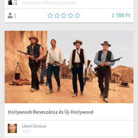
Dekorációs Falfestmény készítés
1 700 Ft
1
Hollywoodi Reneszánsz és Új-Hollywood
Liliom Emese
Vágó