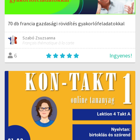
70 db francia gazdasági rövidítés gyakorlófeladatokkal
Szabó Zsuzsanna
Français thématique à la carte
Ingyenes!
6