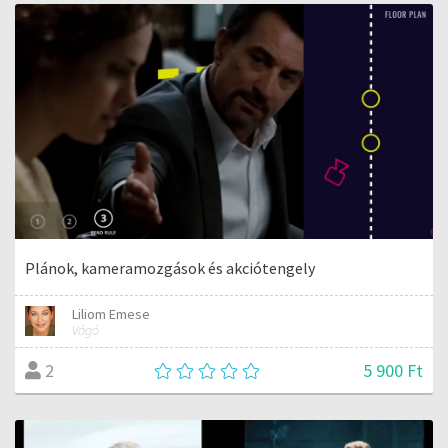
Plánok, kameramozgások és akciótengely
Liliom Emese
Vágó
5 900 Ft
2