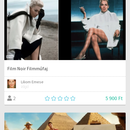
Film Noir Filmműfaj
Liliom Emese
Vágó
5 900 Ft
2