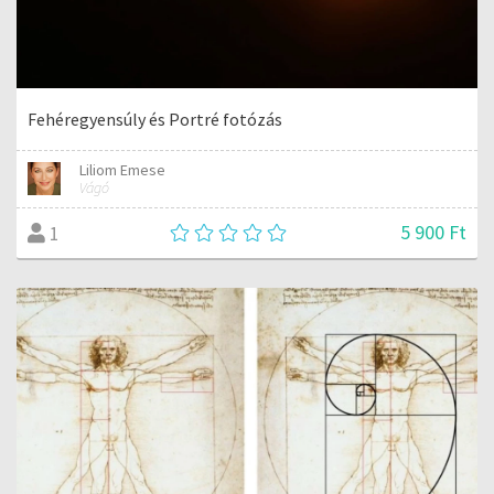
Fehéregyensúly és Portré fotózás
Liliom Emese
Vágó
5 900 Ft
1