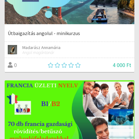
Útbaigazítás angolul - minikurzus
Madarász Annamária
Angol magántanár
4 000 Ft
0