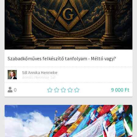
Szabadkőműves felkészítő tanfolyam - Méltó vagy?
Sill Annika Henrieke
Annika Henrieke Sill
9 000 Ft
0