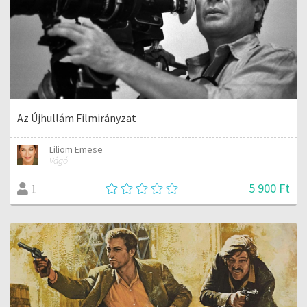
Az Újhullám Filmirányzat
Liliom Emese
Vágó
5 900 Ft
1