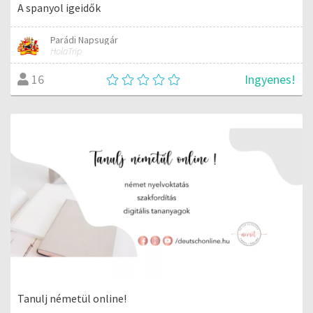
A spanyol igeidők
Parádi Napsugár
HolaTrip
Ingyenes!
16
Tanulj németül online!