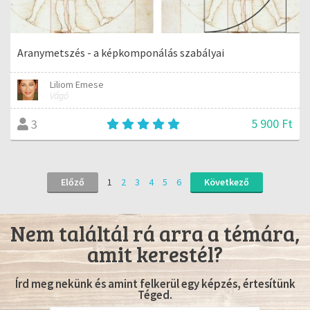
Aranymetszés - a képkomponálás szabályai
Liliom Emese
Vágó
5 900 Ft
3
Előző
1
2
3
4
5
6
Következő
Nem találtál rá arra a témára,
amit kerestél?
Írd meg nekünk és amint felkerül egy képzés, értesítünk
Téged.