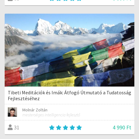
Tibeti Meditációk és Imák: Átfogó Útmutató a Tudatosság
Fejlesztéséhez
Molnár Zoltán
mesterséges intelligencia fejlesztő
4 990 Ft
31