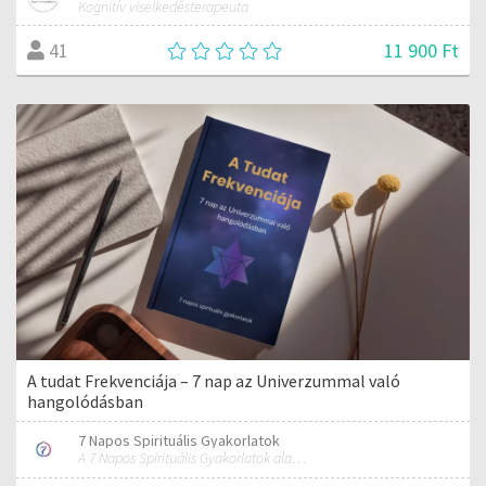
Kognitív viselkedésterapeuta
11 900 Ft
41
A tudat Frekvenciája – 7 nap az Univerzummal való
hangolódásban
7 Napos Spirituális Gyakorlatok
A 7 Napos Spirituális Gyakorlatok alapítója és mentora.