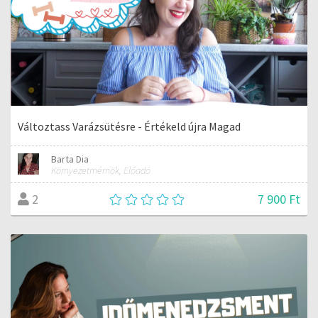
Változtass Varázsütésre - Értékeld újra Magad
Barta Dia
Környezetmérnök, Előadó
7 900 Ft
2