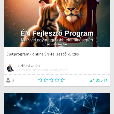
Életprogram - online ÉN-fejlesztő kurzus
Szilágyi Csaba
NLP alapú önismereti és önfejlesztő képzések
24 995 Ft
0