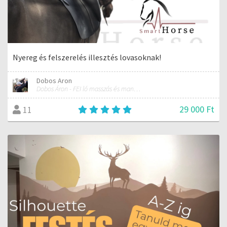
Nyereg és felszerelés illesztés lovasoknak!
Dobos Aron
Dobos Áron - FEI ló masszás és manuálterapeuta
29 000 Ft
11