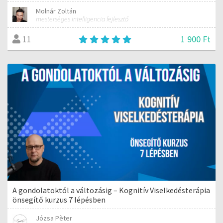
Molnár Zoltán
mesterséges intelligencia fejlesztő
1 900 Ft
11
A gondolatoktól a változásig – Kognitív Viselkedésterápia
önsegítő kurzus 7 lépésben
Józsa Pèter