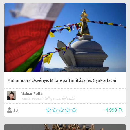
Mahamudra Ösvénye: Milarepa Tanításai és Gyakorlatai
Molnár Zoltán
mesterséges intelligencia fejlesztő
4 990 Ft
12