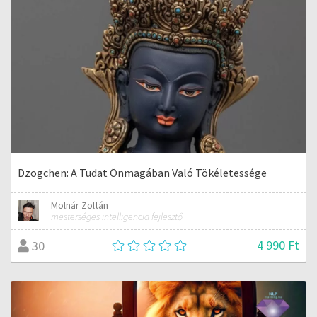
Dzogchen: A Tudat Önmagában Való Tökéletessége
Molnár Zoltán
mesterséges intelligencia fejlesztő
4 990 Ft
30