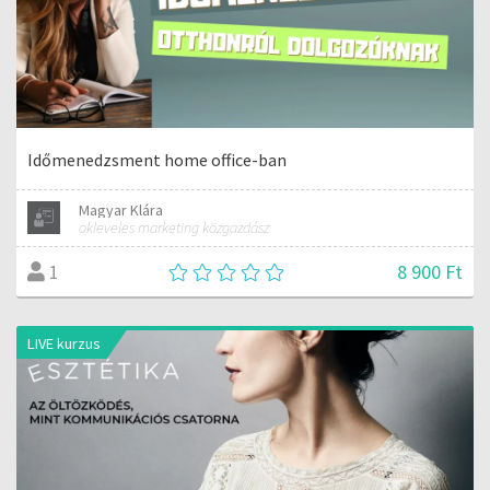
Időmenedzsment home office-ban
Magyar Klára
okleveles marketing közgazdász
8 900 Ft
1
LIVE kurzus