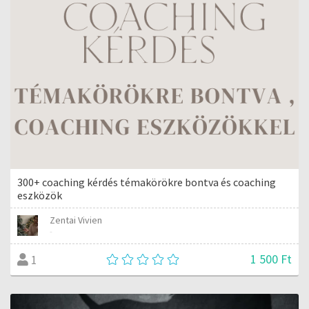
300+ coaching kérdés témakörökre bontva és coaching
eszközök
Zentai Vivien
-
1 500 Ft
1