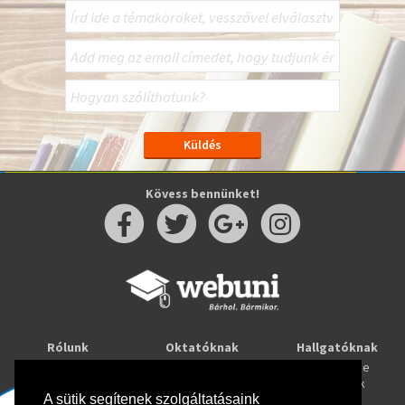
Kövess bennünket!
Rólunk
Oktatóknak
Hallgatóknak
Kapcsolat
Taníts online
Tanulj online
Oktatóink
Webuni blog
Képzések
Webuni Stúdió
A sütik segítenek szolgáltatásaink