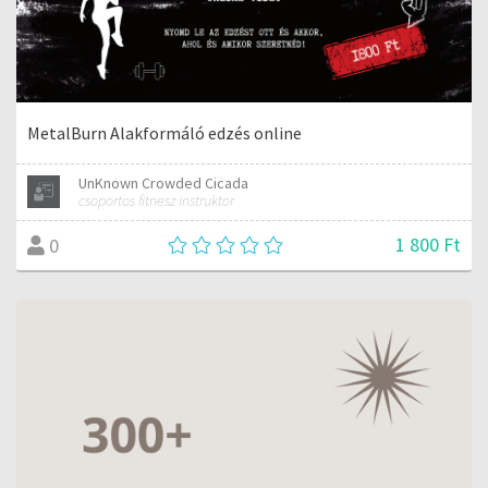
MetalBurn Alakformáló edzés online
UnKnown Crowded Cicada
csoportos fitnesz instruktor
1 800 Ft
0