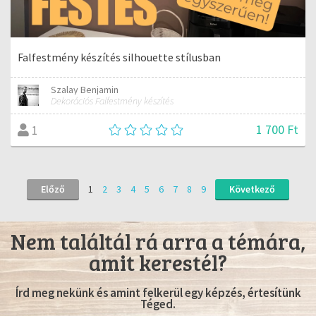
Falfestmény készítés silhouette stílusban
Szalay Benjamin
Dekorációs Falfestmény készítés
1 700 Ft
1
Előző
1
2
3
4
5
6
7
8
9
Következő
Nem találtál rá arra a témára,
amit kerestél?
Írd meg nekünk és amint felkerül egy képzés, értesítünk
Téged.