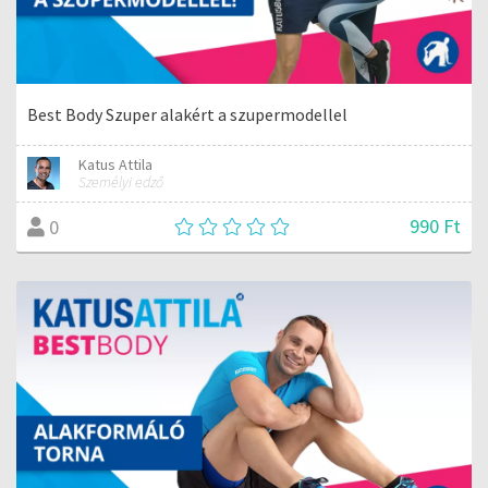
Best Body Szuper alakért a szupermodellel
Katus Attila
Személyi edző
990 Ft
0