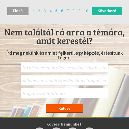
Előző
1
2
3
4
5
6
7
8
9
10
Következő
Nem találtál rá arra a témára,
amit kerestél?
Írd meg nekünk és amint felkerül egy képzés, értesítünk
Téged.
Kövess bennünket!