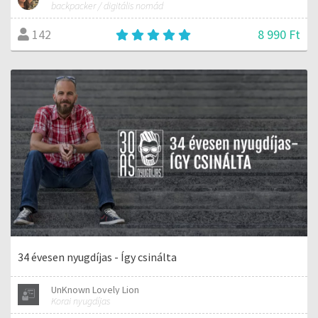
backpacker / digitális nomád
8 990 Ft
142
34 évesen nyugdíjas - Így csinálta
UnKnown Lovely Lion
Korai nyugdíjas