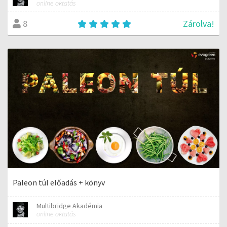
online oktatás
Zárolva!
8
Paleon túl előadás + könyv
Multibridge Akadémia
online oktatás