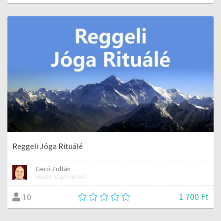
Reggeli Jóga Rituálé
Gerő Zoltán
Hatha Jóga oktató
1 700 Ft
10