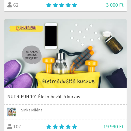
3 000 Ft
62
NUTRIFUN 101 Életmódváltó kurzus
Sinka Miléna
19 990 Ft
107