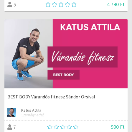
4 790 Ft
5
BEST BODY Várandós fitnesz Sándor Orsival
Katus Attila
Személyi edző
990 Ft
7