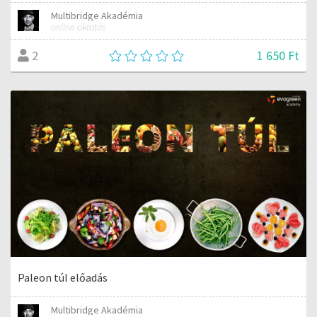
Multibridge Akadémia
online oktatás
1 650 Ft
2
Paleon túl előadás
Multibridge Akadémia