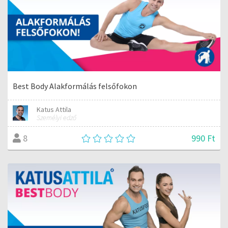
Best Body Alakformálás felsőfokon
Katus Attila
Személyi edző
990 Ft
8