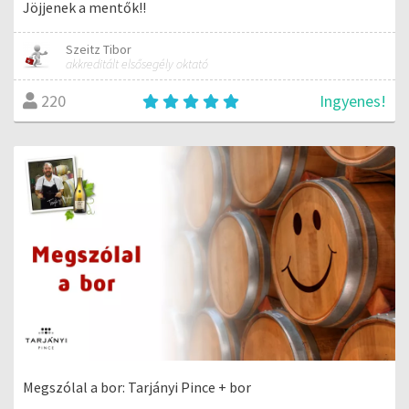
Jöjjenek a mentők!!
Szeitz Tibor
akkreditált elsősegély oktató
Ingyenes!
220
Megszólal a bor: Tarjányi Pince + bor