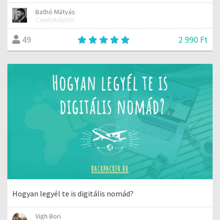
Bathó Mátyás
Cserépkályhás
2 990 Ft
49
Hogyan legyél te is digitális nomád?
Vigh Bori