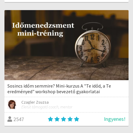
Sosincs időm semmire? Mini-kurzus A "Te időd, a Te
eredményed" workshop bevezető gyakorlatai
Czagler Zsuzsa
Életút támogató coach, mentor
Ingyenes!
2547