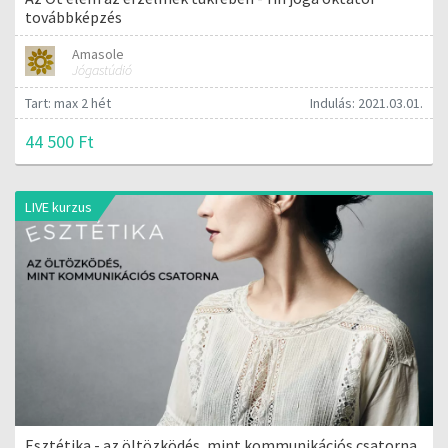
továbbképzés
Amasole
Jógastúdió
Tart: max 2 hét
Indulás: 2021.03.01.
44 500 Ft
LIVE kurzus
Esztétika - az öltözködés, mint kommunikációs csatorna