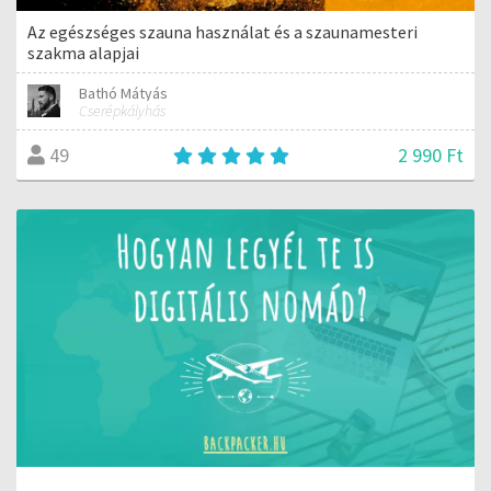
Az egészséges szauna használat és a szaunamesteri
szakma alapjai
Bathó Mátyás
Cserépkályhás
2 990 Ft
49