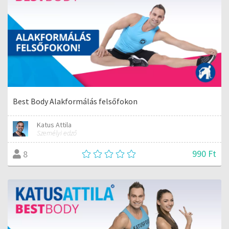
Best Body Alakformálás felsőfokon
Katus Attila
Személyi edző
990 Ft
8