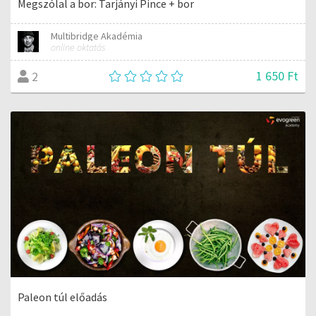
Megszólal a bor: Tarjányi Pince + bor
Multibridge Akadémia
online oktatás
1 650 Ft
2
Paleon túl előadás