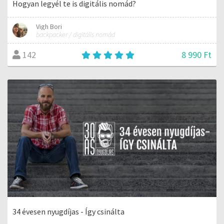
Hogyan legyél te is digitális nomád?
Vigh Bori
backpacker / digitális nomád
8 990 Ft
142
34 évesen nyugdíjas - Így csinálta