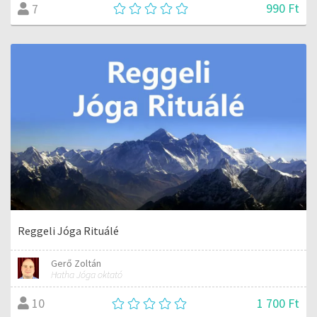
990 Ft
7
Reggeli Jóga Rituálé
Gerő Zoltán
Hatha Jóga oktató
1 700 Ft
10