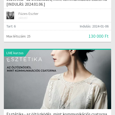
[INDULÁS: 2024.01.06.]
Füzes Eszter
oktató
Tart: 6
Indulás: 2024-01-06
130 000 Ft
Max létszám: 25
LIVE kurzus
Esztétika - az öltözködés, mint kommunikációs csatorna