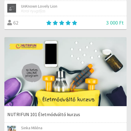
UnKnown Lovely Lion
Korai nyugdíjas
3 000 Ft
62
NUTRIFUN 101 Életmódváltó kurzus
Sinka Miléna