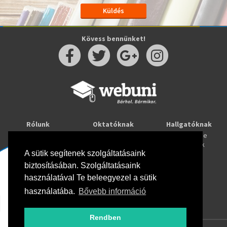
Kövess bennünket!
Rólunk
Oktatóknak
Hallgatóknak
Kapcsolat
Taníts online
Tanulj online
Oktatóink
Webuni blog
Képzések
A sütik segítenek szolgáltatásaink
Webuni Stúdió
biztosításában. Szolgáltatásaink
Info
használatával Te beleegyezel a sütik
Adatkezelési tájékoztató
ÁSZF
használatába.
Bővebb információ
Hirlevél adatkezelési tájékoztató
GYIK
Rendben