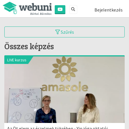
Bejelentkezés
Szűrés
Összes képzés
LIVE kurzus
Az Öt elem az érzelmek tükrében - Yin jóga oktatói