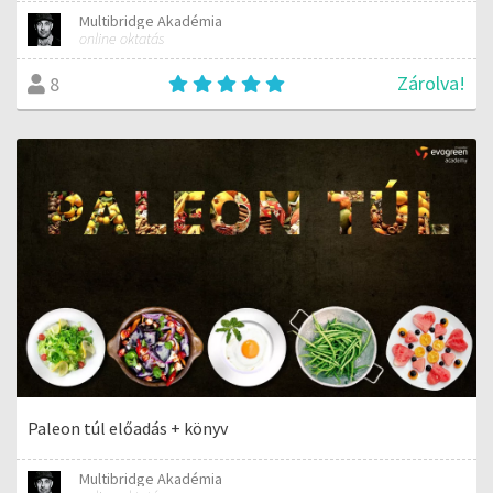
Multibridge Akadémia
online oktatás
Zárolva!
8
Paleon túl előadás + könyv
Multibridge Akadémia