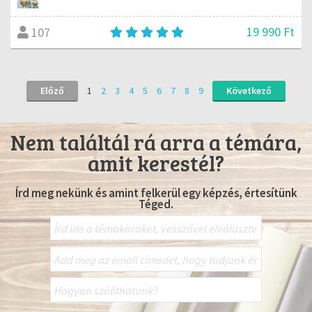
19 990 Ft
107
Előző
1
2
3
4
5
6
7
8
9
Következő
Nem találtál rá arra a témára,
amit kerestél?
Írd meg nekünk és amint felkerül egy képzés, értesítünk
Téged.