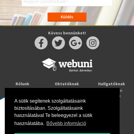
Kövess bennünket!
Rólunk
Oktatóknak
Hallgatóknak
Kapcsolat
Taníts online
Tanulj online
Oktatóink
Webuni blog
Képzések
Webuni Stúdió
A sütik segítenek szolgáltatásaink
biztosításában. Szolgáltatásaink
Info
használatával Te beleegyezel a sütik
Adatkezelési tájékoztató
ÁSZF
használatába.
Bővebb információ
Hirlevél adatkezelési tájékoztató
GYIK