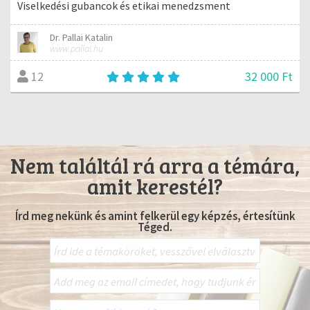
Viselkedési gubancok és etikai menedzsment
Dr. Pallai Katalin
www.pallai.hu
32 000 Ft
12
Nem találtál rá arra a témára,
amit kerestél?
Írd meg nekünk és amint felkerül egy képzés, értesítünk
Téged.