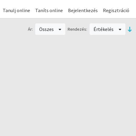
Tanulj online
Taníts online
Bejelentkezés
Regisztráció
Összes
Értékelés
Ár:
Rendezés: