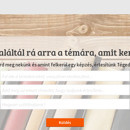
láltál rá arra a témára, amit ke
Írd meg nekünk és amint felkerül egy képzés, értesítünk Téged