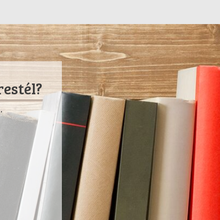
restél?
.