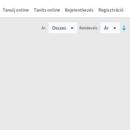
Tanulj online
Taníts online
Bejelentkezés
Regisztráció
Összes
Ár
Ár:
Rendezés: