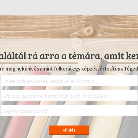
láltál rá arra a témára, amit ke
Írd meg nekünk és amint felkerül egy képzés, értesítünk Téged