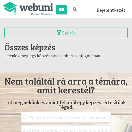
Bejelentkezés
Szűrés
Összes képzés
Jelenleg még egy képzés sincs ebben a kategóriában.
Nem találtál rá arra a témára,
amit kerestél?
Írd meg nekünk és amint felkerül egy képzés, értesítünk
Téged.