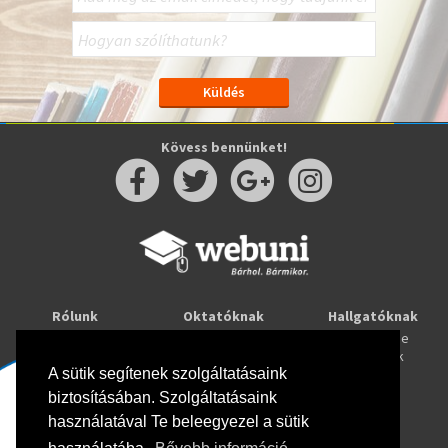
Kövess bennünket!
Rólunk
Oktatóknak
Hallgatóknak
Kapcsolat
Taníts online
Tanulj online
Oktatóink
Webuni blog
Képzések
Webuni Stúdió
A sütik segítenek szolgáltatásaink
biztosításában. Szolgáltatásaink
Info
használatával Te beleegyezel a sütik
Adatkezelési tájékoztató
ÁSZF