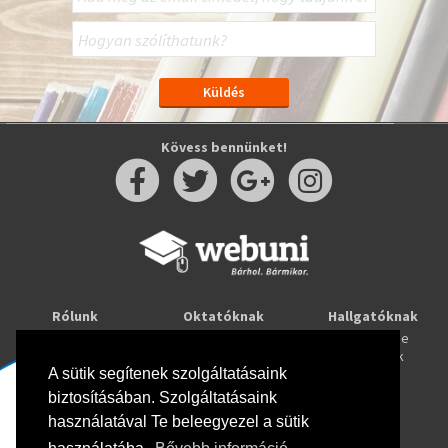
Kövess bennünket!
Rólunk
Oktatóknak
Hallgatóknak
Kapcsolat
Taníts online
Tanulj online
Oktatóink
Webuni blog
Képzések
Webuni Stúdió
A sütik segítenek szolgáltatásaink
biztosításában. Szolgáltatásaink
Info
használatával Te beleegyezel a sütik
Adatkezelési tájékoztató
ÁSZF