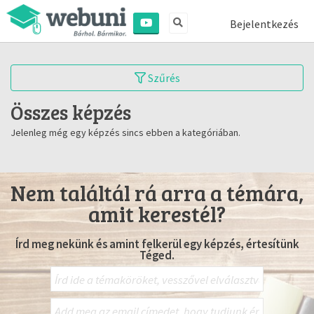
Bejelentkezés
Szűrés
Összes képzés
Jelenleg még egy képzés sincs ebben a kategóriában.
Nem találtál rá arra a témára,
amit kerestél?
Írd meg nekünk és amint felkerül egy képzés, értesítünk
Téged.