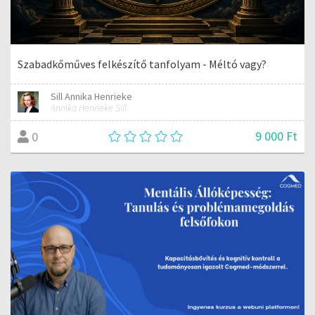
Szabadkőműves felkészítő tanfolyam - Méltó vagy?
Sill Annika Henrieke
Annika Henrieke Sill
9 000 Ft
0