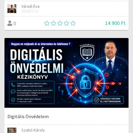
Váradi Éva
Váradi Éva
14 900 Ft
0
Digitális Önvédelem
Szabó Károly