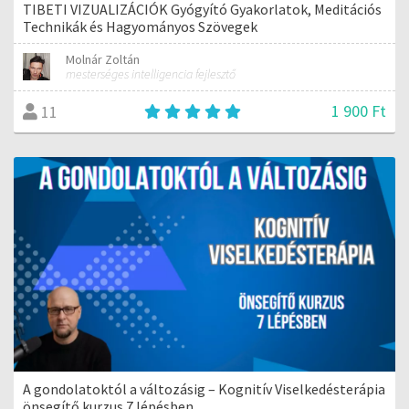
TIBETI VIZUALIZÁCIÓK Gyógyító Gyakorlatok, Meditációs
Technikák és Hagyományos Szövegek
Molnár Zoltán
mesterséges intelligencia fejlesztő
1 900 Ft
11
A gondolatoktól a változásig – Kognitív Viselkedésterápia
önsegítő kurzus 7 lépésben