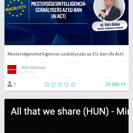
Mesterségesintelligencia-szabályozás az EU-ban (AI Act)
HVG Adózóna
Adózóna
29 083 Ft
3