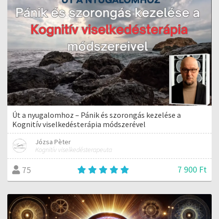
Út a nyugalomhoz – Pánik és szorongás kezelése a
Kognitív viselkedésterápia módszerével
Józsa Pèter
Kognitív viselkedésterapeuta
7 900 Ft
75