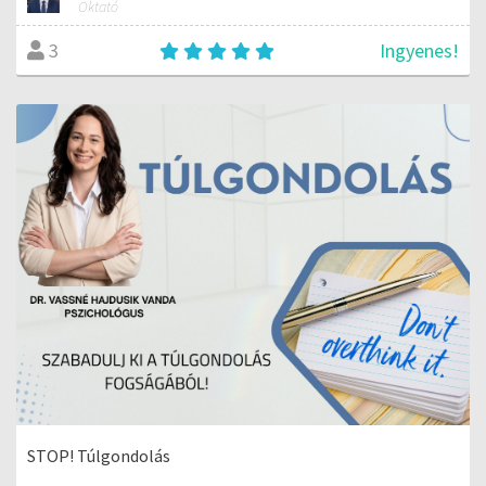
Oktató
Ingyenes!
3
STOP! Túlgondolás