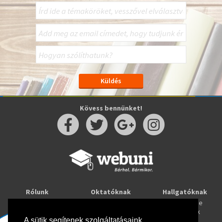
Kövess bennünket!
Rólunk
Oktatóknak
Hallgatóknak
Kapcsolat
Taníts online
Tanulj online
Oktatóink
Webuni blog
Képzések
A sütik segítenek szolgáltatásaink
Webuni Stúdió