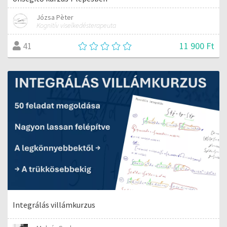
Józsa Pèter
Kognitív viselkedésterapeuta
11 900 Ft
41
Integrálás villámkurzus