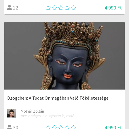
4 990 Ft
12
Dzogchen: A Tudat Önmagában Való Tökéletessége
Molnár Zoltán
mesterséges intelligencia fejlesztő
4 990 Ft
30