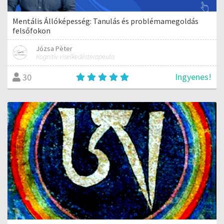
Mentális Állóképesség: Tanulás és problémamegoldás
felsőfokon
Józsa Pèter
Kognitív viselkedésterapeuta
Ingyenes!
30