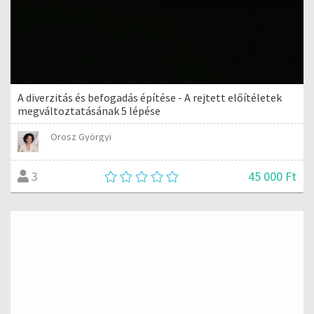
A diverzitás és befogadás építése - A rejtett előítéletek
megváltoztatásának 5 lépése
Orosz Györgyi
45 000 Ft
3