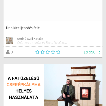
Út a kiteljesedés felé
Geriné Szijj Katalin
Önismereti mentor és Theta Healing konzulens
19 990 Ft
0