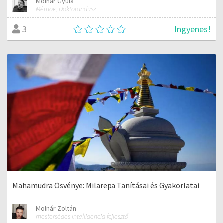
Molnár Gyula
Mérnök, Doktorandusz
Ingyenes!
3
Mahamudra Ösvénye: Milarepa Tanításai és Gyakorlatai
Molnár Zoltán
mesterséges intelligencia fejlesztő