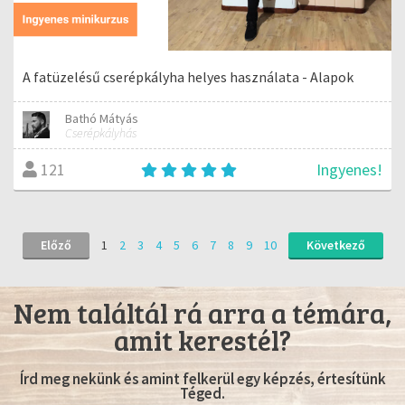
A fatüzelésű cserépkályha helyes használata - Alapok
Bathó Mátyás
Cserépkályhás
Ingyenes!
121
Előző
1
2
3
4
5
6
7
8
9
10
Következő
Nem találtál rá arra a témára,
amit kerestél?
Írd meg nekünk és amint felkerül egy képzés, értesítünk
Téged.