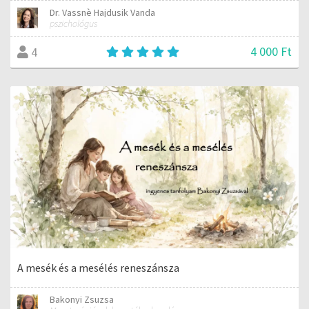
Dr. Vassnè Hajdusik Vanda
pszichológus
4 000 Ft
4
A mesék és a mesélés reneszánsza
Bakonyi Zsuzsa