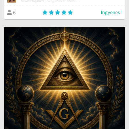
Meseterápiával, hangtálas kezelésekkel, meditációvezetéssel, és erdőfürdő vezetéssel foglalkozom. Igyekszem harmonikusan ötvözni ezt a tudást, hogy a lélek számára táplálék lehessen.
Ingyenes!
6