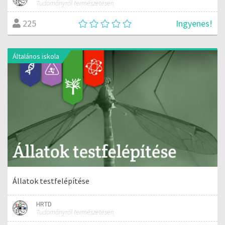
Tudományról természetesen
Ingyenes!
225
Általános iskola
Állatok testfelépítése
HRTD
Tudományról természetesen