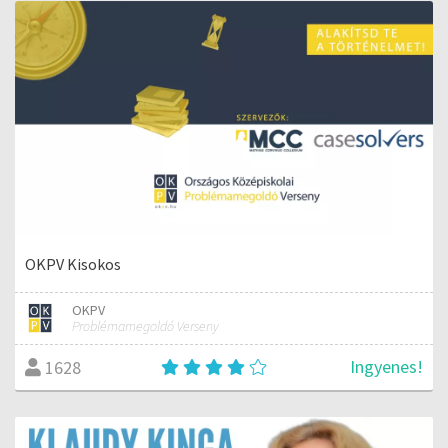
OKPV Kisokos
OKPV
Problémamegoldó Verseny
Ingyenes!
1628