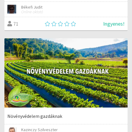
Békefi Judit
Online oktató
Ingyenes!
71
Növényvédelem gazdáknak
Kazinczy Szilveszter