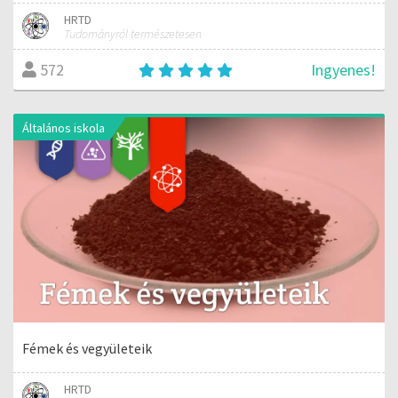
HRTD
Tudományról természetesen
Ingyenes!
572
Általános iskola
Fémek és vegyületeik
HRTD