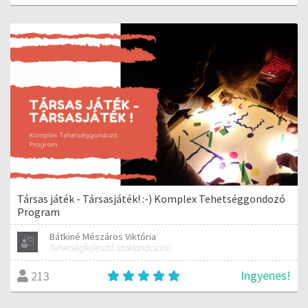
Társas játék - Társasjáték! :-) Komplex Tehetséggondozó
Program
Bátkiné Mészáros Viktória
Tehetségfejlesztő szaktanácsadó
Ingyenes!
213