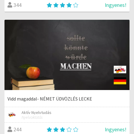
Ingyenes!
344
Vidd magaddal- NÉMET ÜDVÖZLÉS LECKE
Aktív Nyelvtudás
Nyelvoktatás
Ingyenes!
244