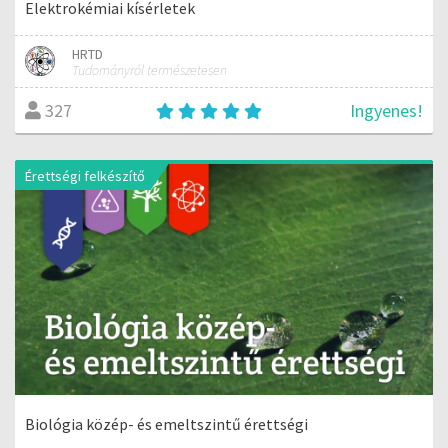
Elektrokémiai kísérletek
HRTD
Tudományról természetesen
Ingyenes!
327
Érettségi felkészítő
Biológia közép- és emeltszintű érettségi