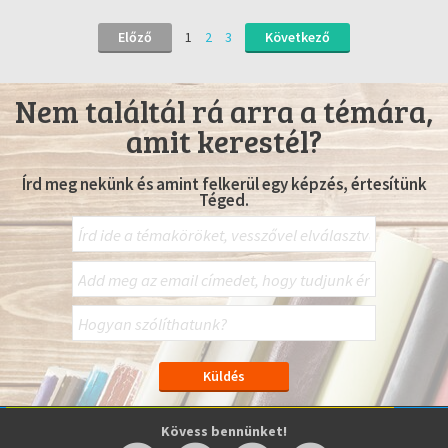
Előző
1
2
3
Következő
Nem találtál rá arra a témára,
amit kerestél?
Írd meg nekünk és amint felkerül egy képzés, értesítünk
Téged.
Kövess bennünket!