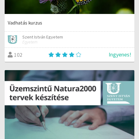
Vadhatás kurzus
Szent István Egyetem
Egyetem
Ingyenes!
102