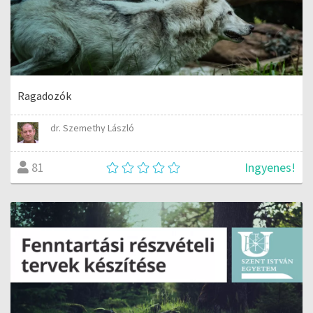
Ragadozók
dr. Szemethy László
Ingyenes!
81