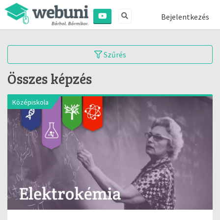
Bejelentkezés
Szűrés
Összes képzés
Középiskola