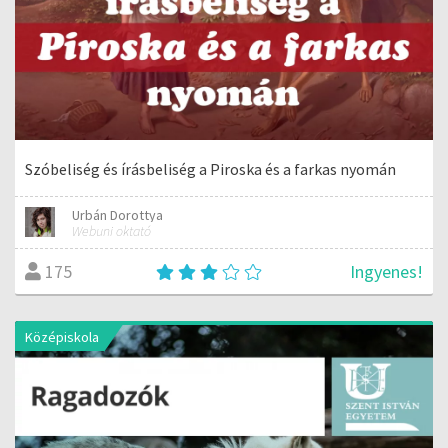
Szóbeliség és írásbeliség a Piroska és a farkas nyomán
Urbán Dorottya
Webuni oktató
Ingyenes!
175
Középiskola