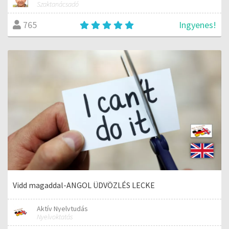
Szaktanácsadó
Ingyenes!
765
Vidd magaddal-ANGOL ÜDVÖZLÉS LECKE
Aktív Nyelvtudás
Nyelvoktatás