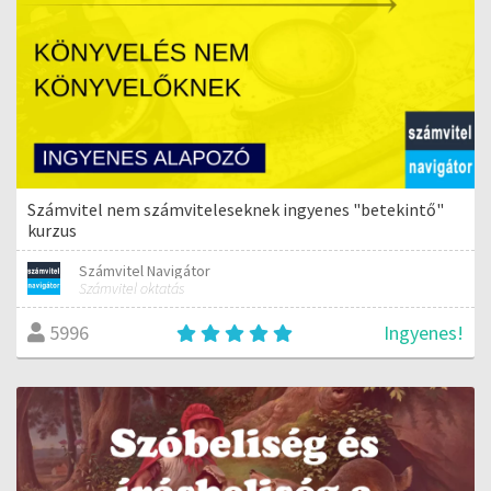
Számvitel nem számviteleseknek ingyenes "betekintő"
kurzus
Számvitel Navigátor
Számvitel oktatás
Ingyenes!
5996