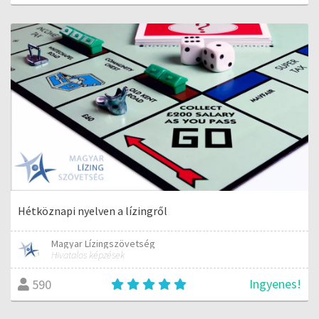
Hétköznapi nyelven a lízingről
Magyar Lízingszövetség
Hivatalos képzések
Ingyenes!
590