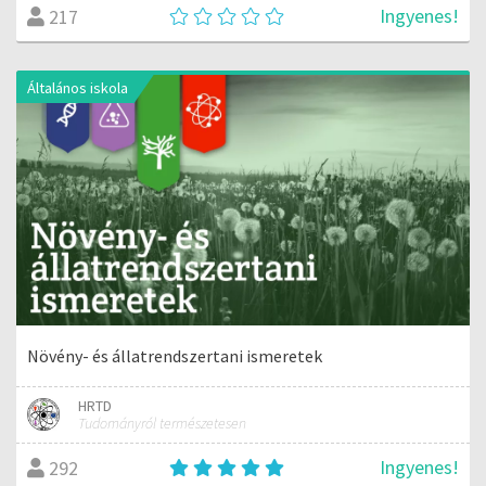
Ingyenes!
217
Általános iskola
Növény- és állatrendszertani ismeretek
HRTD
Tudományról természetesen
Ingyenes!
292